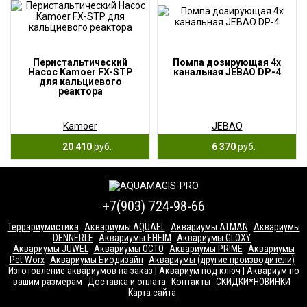
Перистальтический
Помпа дозирующая 4х
Насос Kamoer FX-STP
канальная JEBAO DP-4
для кальциевого
реактора
Kamoer
JEBAO
20 410
руб.
6 370
руб.
+7(903) 724-98-66
Террариумистика
Аквариумы AQUAEL
Аквариумы ATMAN
Аквариумы
DENNERLE
Аквариумы EHEIM
Аквариумы GLOXY
Аквариумы JUWEL
Аквариумы OCTO
Аквариумы PRIME
Аквариумы
Pet Worx
Аквариумы Биодизайн
Аквариумы (другие производители)
Изготовление аквариумов на заказ | Аквариум под ключ | Аквариум по
вашим размерам
Доставка и оплата
Контакты
СКИДКИ*НОВИНКИ
Карта сайта