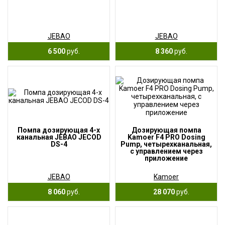
JEBAO
JEBAO
6 500
руб.
8 360
руб.
Помпа дозирующая 4-х
Дозирующая помпа
канальная JEBAO JECOD
Kamoer F4 PRO Dosing
DS-4
Pump, четырехканальная,
c управлением через
приложение
JEBAO
Kamoer
8 060
руб.
28 070
руб.