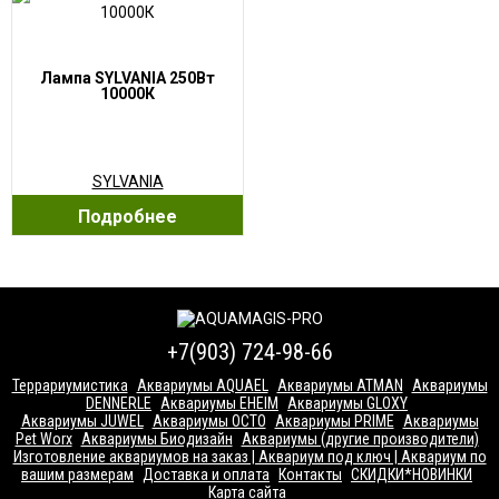
Лампа SYLVANIA 250Вт
10000К
SYLVANIA
Подробнее
+7(903) 724-98-66
Террариумистика
Аквариумы AQUAEL
Аквариумы ATMAN
Аквариумы
DENNERLE
Аквариумы EHEIM
Аквариумы GLOXY
Аквариумы JUWEL
Аквариумы OCTO
Аквариумы PRIME
Аквариумы
Pet Worx
Аквариумы Биодизайн
Аквариумы (другие производители)
Изготовление аквариумов на заказ | Аквариум под ключ | Аквариум по
вашим размерам
Доставка и оплата
Контакты
СКИДКИ*НОВИНКИ
Карта сайта