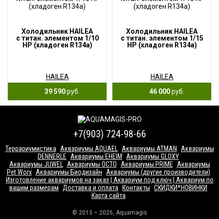
Холодильник HAILEA
Холодильник HAILEA
с титан. элементом 1/10
с титан. элементом 1/15
HP (хладоген R134a)
HP (хладоген R134a)
HAILEA
HAILEA
39 590
руб.
46 000
руб.
+7(903) 724-98-66
Террариумистика
Аквариумы AQUAEL
Аквариумы ATMAN
Аквариумы
DENNERLE
Аквариумы EHEIM
Аквариумы GLOXY
Аквариумы JUWEL
Аквариумы OCTO
Аквариумы PRIME
Аквариумы
Pet Worx
Аквариумы Биодизайн
Аквариумы (другие производители)
Изготовление аквариумов на заказ | Аквариум под ключ | Аквариум по
вашим размерам
Доставка и оплата
Контакты
СКИДКИ*НОВИНКИ
Карта сайта
© 2013 – 2026, Aquamagis