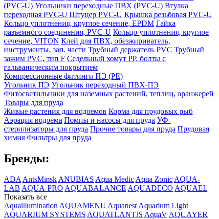
(PVC-U)
Угольники переходные ПВХ (PVC-U)
Втулка
переходная PVC-U
Штуцер PVC-U
Крышка резьбовая PVC-U
Кольцо уплотнения, круглое сечение, EPDM
Гайка
разъемного соединения, PVC-U
Кольцо уплотнения, круглое
сечение, VITON
Клей для ПВХ, обезжириватель,
инструменты, зап. части
Трубный держатель PVC
Трубный
зажим PVC, тип F
Седельный хомут PP, болты с
гальваническим покрытием
Компрессионные фитинги ПЭ (PE)
Угольник ПЭ
Угольник переходный ПВХ-ПЭ
Фитосветильники для наземных растений, теплиц, оранжерей
Товары для пруда
Живые растения для водоемов
Корма для прудовых рыб
Аэрация водоема
Помпы и насосы для пруда
УФ-
стерилизаторы для пруда
Прочие товары для пруда
Прудовая
химия
Фильтры для пруда
Бренды:
ADA
AntsMinsk
ANUBIAS
Aqua Medic
Aqua Zonic
AQUA-
LAB
AQUA-PRO
AQUABALANCE
AQUADECO
AQUAEL
Показать все
Aquaillumination
AQUAMENU
Aquanest
Aquarium Light
AQUARIUM SYSTEMS
AQUATLANTIS
AquaV
AQUAYER