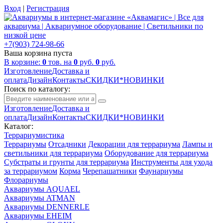
Вход
|
Регистрация
+7(903) 724-98-66
Ваша корзина пуста
В корзине:
0
тов. на
0
руб.
0
руб.
Изготовление
Доставка и
оплата
Дизайн
Контакты
СКИДКИ*НОВИНКИ
Поиск по каталогу:
Изготовление
Доставка и
оплата
Дизайн
Контакты
СКИДКИ*НОВИНКИ
Каталог:
Террариумистика
Террариумы
Отсадники
Декорации для террариума
Лампы и
светильники для террариума
Оборудование для террариума
Субстраты и грунты для террариума
Инструменты для ухода
за террариумом
Корма
Черепашатники
Фаунариумы
Флорариумы
Аквариумы AQUAEL
Аквариумы ATMAN
Аквариумы DENNERLE
Аквариумы EHEIM