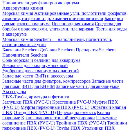
Наполнители для фильтров аквариума
Аквариумная химия
Морская химия
Активированные угли, поглотители фосфатов,
аммония, нитратов и др. химические наполнители
Бактерии
для морского аквариума
Пресноводная химия
Средства для
борьбы с водорослями, улитками, планариями
Тесты для воды
в аквариуме
Морская химия Seachem — наполнители, поглотители,
активированные угли
Бактерии Seachem
Добавки Seachem
Препараты Seachem
Наполнители Seachem
Соль морская и баллинг для аквариума
Лекарства для аквариумных рыб
Удобрения для аквариумных растений
Запасные части (ЗиП) и аксессуары
Запасные части для фильтров, компрессоров
Запасные части
для помп
ЗИП для EHEIM
Запасные части для аквариумов
Аксессуары
ПВХ-Трубы, арматура и фитинги
Заглушки ПВХ (PVC-U)
Крестовина PVC-U
Муфты ПВХ
(PVC-U)
Муфты переходные ПВХ (PVC-U)
Обратный клапан
ПВХ
Отвод ПВХ (PVC-U)
Переход на емкость
Краны
шаровые
Краны шаровые тонкой регулировки
Разъемное
соединение ПВХ (PVC-U)
Тройники ПВХ (PVC-U)
Тройники
переходные ПВХ (PVC-U)
Трубы ПВХ
Угольники ПВХ