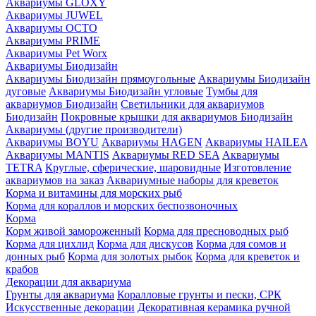
Аквариумы GLOXY
Аквариумы JUWEL
Аквариумы OCTO
Аквариумы PRIME
Аквариумы Pet Worx
Аквариумы Биодизайн
Аквариумы Биодизайн прямоугольные
Аквариумы Биодизайн
дуговые
Аквариумы Биодизайн угловые
Тумбы для
аквариумов Биодизайн
Светильники для аквариумов
Биодизайн
Покровные крышки для аквариумов Биодизайн
Аквариумы (другие производители)
Аквариумы BOYU
Аквариумы HAGEN
Аквариумы HAILEA
Аквариумы MANTIS
Аквариумы RED SEA
Аквариумы
TETRA
Круглые, сферические, шаровидные
Изготовление
аквариумов на заказ
Аквариумные наборы для креветок
Корма и витамины для морских рыб
Корма для кораллов и морских беспозвоночных
Корма
Корм живой замороженный
Корма для пресноводных рыб
Корма для цихлид
Корма для дискусов
Корма для сомов и
донных рыб
Корма для золотых рыбок
Корма для креветок и
крабов
Декорации для аквариума
Грунты для аквариума
Коралловые грунты и пески, СРК
Искусственные декорации
Декоративная керамика ручной