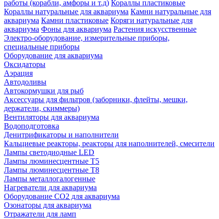
работы (корабли, амфоры и т.д)
Кораллы пластиковые
Кораллы натуральные для аквариума
Камни натуральные для
аквариума
Камни пластиковые
Коряги натуральные для
аквариума
Фоны для аквариума
Растения искусственные
Электро-оборудование, измерительные приборы,
специальные приборы
Оборудование для аквариума
Оксидаторы
Аэрация
Автодоливы
Автокормушки для рыб
Аксессуары для фильтров (заборники, флейты, мешки,
держатели, скиммеры)
Вентиляторы для аквариума
Водоподготовка
Денитрификаторы и наполнители
Кальциевые реакторы, реакторы для наполнителей, смесители
Лампы светодиодные LED
Лампы люминесцентные Т5
Лампы люминесцентные Т8
Лампы металлогалогенные
Нагреватели для аквариума
Оборудование CO2 для аквариума
Озонаторы для аквариума
Отражатели для ламп