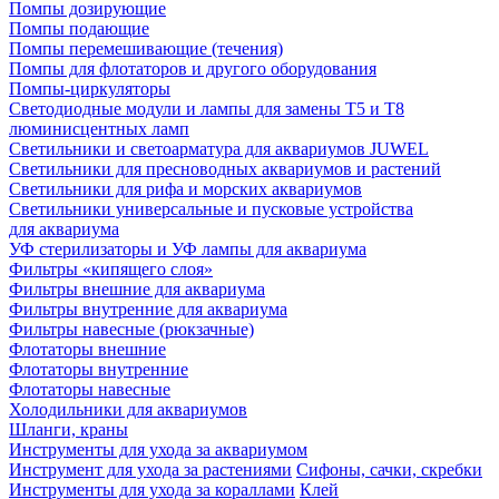
Помпы дозирующие
Помпы подающие
Помпы перемешивающие (течения)
Помпы для флотаторов и другого оборудования
Помпы-циркуляторы
Светодиодные модули и лампы для замены Т5 и Т8
люминисцентных ламп
Светильники и светоарматура для аквариумов JUWEL
Светильники для пресноводных аквариумов и растений
Светильники для рифа и морских аквариумов
Светильники универсальные и пусковые устройства
для аквариума
УФ стерилизаторы и УФ лампы для аквариума
Фильтры «кипящего слоя»
Фильтры внешние для аквариума
Фильтры внутренние для аквариума
Фильтры навесные (рюкзачные)
Флотаторы внешние
Флотаторы внутренние
Флотаторы навесные
Холодильники для аквариумов
Шланги, краны
Инструменты для ухода за аквариумом
Инструмент для ухода за растениями
Сифоны, сачки, скребки
Инструменты для ухода за кораллами
Клей