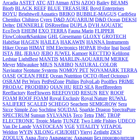
Arcadia
ASTET
ATC
ATI
Atman
ATSi
AZOO
Bailey
BEAMS
Biоrb
BLACK REEF
BLUE TREASURE
Boyd Enterprises
BOYU
Brightwell Aquatics
BRIKO
BUBBLE-MAGUS
CaribSea
Chemlux
Chihiros
Cyrex
D&D AQUARIUM
D&D Ocean
DEKSI
Deltec
DENNERLE
DSRreefing
DUPLA
DVH AQUATIC
EcoTech
EHEIM
EXO TERRA
Fauna Marin
FLIPPER
FlowColour&Sanking
GHL
Giesemann
GLOXY
GROTECH
HabiStat
HAGEN
HAILEA
HAKAWIN
HANNA Instruments
Hiker Ocean
HIMAT
HM Electronics
HOPAR
Hydor
Ipai
Isosil
ISTA
JBL
JEBAO
JEBO
JUWEL
Kamoer
KECTTIO
Kelilong
Ledstar
LightBest
MANTIS
MARLIN-AQUARIUM
MERKE
Meyer
Milwaukee
MIUS
NARIBO
NATURAL COLOR
Navigator
Neptune Systems
NOMOY PET
NOVAMARK TERRA
OASE
OCEAN FREE
Ocean Nutrition
OCTO (Reef Octopus)
OSRAM
Pet Worx
PetPetZone
Philips
PolypLab
Poolflex
PRIME
PRODAC
PRODIBIO
QIAN HU
RED SEA
ReefBreeders
Reeffactory
ReeFlowers
REEFOVOD
RESUN
REV
ROOF
FOAM
ROOF FOAM
Royal Exclusiv
Royal Nature
RUWAL
SALIFERT
SCALED
SCHEGO
Seachem
SEMIGROW
Sera
Sicce
Simple Zoo
Sochting
SOUDAL
Sparkle Dragon
SpectraPure
SPECTRUM
Sunsun
SYLVANIA
Teco
Tetra
TMC
TROP
ELECTRONIC
Tropic Marin
TUNZE
Two Little Fishies
UDECO
Van De Lande
VASTOCEAN
VGE
VITALITY
VITAPOL
Weldon
WYIN
XILONG (СИЛОНГ)
Yieryi
Zetlight
ZKSJ
ZOOLUX
Аква Лого
Аквамагис
Акваман
Без производителя