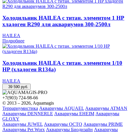
Холодильник HAILEA с титан. элементом 1 HP
хладоген R290 для аквариумов 300-2500л
HAILEA
Подробнее
Холодильник HAILEA с титан. элементом 1/10
HP (хладоген R134a)
HAILEA
39 590
руб.
+7(903) 724-98-66
© 2013 – 2026, Aquamagis
Террариумистика
Аквариумы AQUAEL
Аквариумы ATMAN
Аквариумы DENNERLE
Аквариумы EHEIM
Аквариумы
GLOXY
Аквариумы JUWEL
Аквариумы OCTO
Аквариумы PRIME
Аквариумы Pet Worx
Аквариумы Биодизайн
Аквариумы