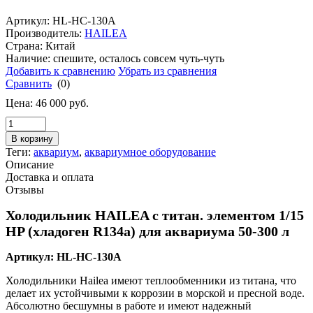
Артикул: HL-HC-130A
Производитель:
HAILEA
Страна: Китай
Наличие:
cпешите, осталось совсем чуть-чуть
Добавить к сравнению
Убрать из сравнения
Сравнить
(0)
Цена:
46 000
руб.
В корзину
Теги:
аквариум
,
аквариумное оборудование
Описание
Доставка и оплата
Отзывы
Холодильник HAILEA с титан. элементом 1/15
HP (хладоген R134a) для аквариума 50-300 л
Артикул: HL-HC-130A
Холодильники Hailea имеют теплообменники из титана, что
делает их устойчивыми к коррозии в морской и пресной воде.
Абсолютно бесшумны в работе и имеют надежный