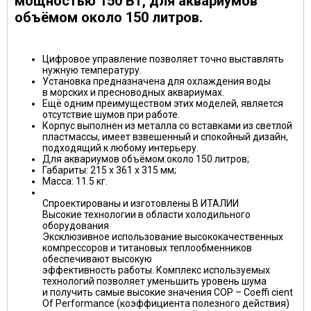
мощностью 150 Вт, для аквариумов
объёмом около 150 литров.
Цифровое управление позволяет точно выставлять
нужную температуру.
Установка предназначена для охлаждения воды
в морских и пресноводных аквариумах.
Ещё одним преимуществом этих моделей, является
отсутствие шумов при работе.
Корпус выполнен из металла со вставками из светлой
пластмассы, имеет взвешенный и спокойный дизайн,
подходящий к любому интерьеру.
Для аквариумов объёмом:около 150 литров;
Габариты: 215 х 361 х 315 мм;
Масса: 11.5 кг.
Спроектированы и изготовлены В ИТАЛИИ
Высокие технологии в области холодильного
оборудования
Эксклюзивное использование высококачественных
компрессоров и титановых теплообменников
обеспечивают высокую
эффективность работы. Комплекс используемых
технологий позволяет уменьшить уровень шума
и получить самые высокие значения СОР – Coeffi cient
Of Performance (коэффициента полезного действия)