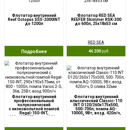
Флотатор внутренний
Флотатор RED SEA
Reef Octopus SSS-2000INT
REEFER Skimmer RSK-300
до 1200л
до 600л, 25х18х53 см
RED SEA
Подробнее
46 200
руб.
Флотатор внутренний
Флотатор внутренний
профессиональный
классический Classic-110
полуконический
INT D120/260x175x500,
с низковольтной помпой
500-700л, помпа AQ-
Regal-150-INT,
1000S, 9Вт, возд. 420л/ч,
290х190х575мм, от 800 —
D слива 32мм
1000л, помпа Varios 2-S,
36в, 25Вт, возд.900л/ч