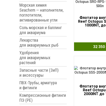
Морская химия
Seachem — наполнители,
поглотители,
Флотатор вну
активированные угли
Reef Octopus 
1000INT, до
Соль морская и баллинг
для аквариума
Лекарства
для аквариумных рыб
32 350
Удобрения
для аквариумных
растений
Запасные части (ЗиП)
и аксессуары
ПВХ-Трубы, арматура
Флотатор вну
и фитинги
Reef Octopu
2000INT до 
Компрессионные фитинги
ПЭ (PE)