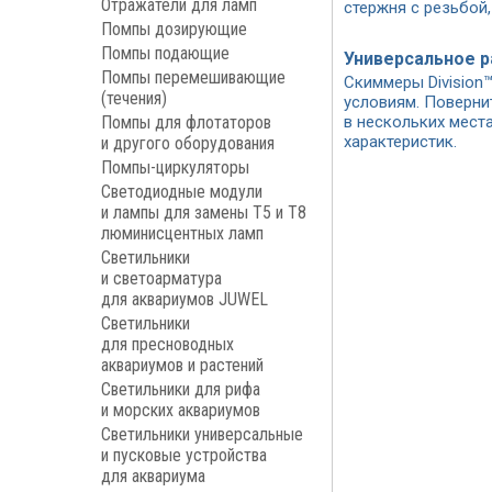
Отражатели для ламп
стержня с резьбой
Помпы дозирующие
Помпы подающие
Универсальное 
Помпы перемешивающие
Скиммеры Division
(течения)
условиям. Поверни
Помпы для флотаторов
в нескольких мест
характеристик.
и другого оборудования
Помпы-циркуляторы
Светодиодные модули
и лампы для замены Т5 и Т8
люминисцентных ламп
Светильники
и светоарматура
для аквариумов JUWEL
Светильники
для пресноводных
аквариумов и растений
Светильники для рифа
и морских аквариумов
Светильники универсальные
и пусковые устройства
для аквариума