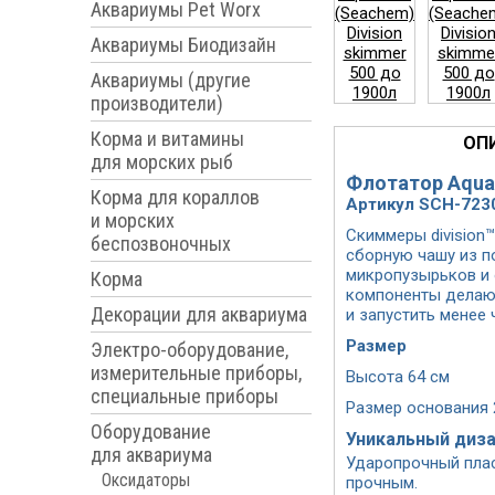
Аквариумы Pet Worx
Аквариумы Биодизайн
Аквариумы (другие
производители)
Корма и витамины
ОП
для морских рыб
Флотатор AquaV
Корма для кораллов
Артикул SCH-723
и морских
Скиммеры division
беспозвоночных
сборную чашу из п
микропузырьков и 
Корма
компоненты делают
Декорации для аквариума
и запустить менее 
Размер
Электро-оборудование,
измерительные приборы,
Высота 64 см
специальные приборы
Размер основания 2
Оборудование
Уникальный диза
для аквариума
Ударопрочный плас
Оксидаторы
прочным.