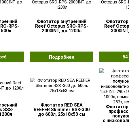
тренний
Флотатор внутренний
Флотатор
SRO-RPS-
Reef Octopus SRO-RPS-
Reef Octo
 500л
2000INT, до 1200л
3000INT
54 
Подробнее
руб.
тренний
Флотатор RED SEA
Флотатор
s SSS-
REEFER Skimmer RSK-300
професс
1200л
до 600л, 25х18х53 см
полуко
с низковол
Regal-