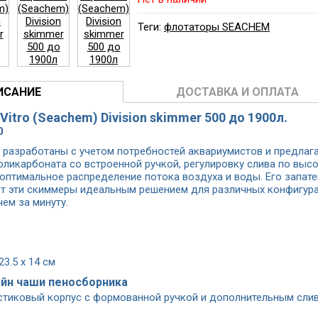
Теги:
флотаторы SEACHEM
ИСАНИЕ
ДОСТАВКА И ОПЛАТА
itro (Seachem) Division skimmer 500 до 1900л.
0
™ разработаны с учетом потребностей аквариумистов и предла
оликарбоната со встроенной ручкой, регулировку слива по высо
оптимальное распределение потока воздуха и воды. Его запат
 эти скиммеры идеальным решением для различных конфигурац
чем за минуту.
3.5 х 14 см
йн чаши пеносборника
тиковый корпус с формованной ручкой и дополнительным слив