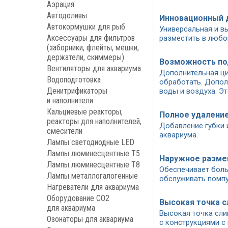
Аэрация
Автодоливы
Инновационный 
Автокормушки для рыб
Универсальная и в
Аксессуары для фильтров
разместить в любо
(заборники, флейты, мешки,
держатели, скиммеры)
Возможность по
Вентиляторы для аквариума
Дополнительная ци
Водоподготовка
обработать. Допол
Денитрификаторы
воды и воздуха. Э
и наполнители
Кальциевые реакторы,
Полное удалени
реакторы для наполнителей,
Добавление губки 
смесители
аквариума.
Лампы светодиодные LED
Лампы люминесцентные Т5
Наружное разм
Лампы люминесцентные Т8
Обеспечивает боль
Лампы металлогалогенные
обслуживать помпу
Нагреватели для аквариума
Оборудование CO2
Высокая точка с
для аквариума
Высокая точка сли
Озонаторы для аквариума
с конструкциями с