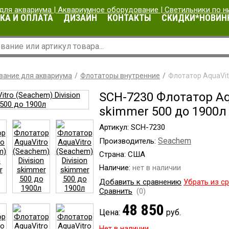
КА И ОПЛАТА
ДИЗАЙН
КОНТАКТЫ
СКИДКИ*НОВИН
вание для аквариума
Флотаторы внутренние
Флотатор AquaVitr
SCH-7230 Флотатор Aqu
skimmer 500 до 1900л
Артикул: SCH-7230
Seachem
Производитель:
Страна: США
Наличие:
нет в наличии
Добавить к сравнению
Убрать из с
Сравнить
(0)
48 850
Цена:
руб.
Нет в наличии