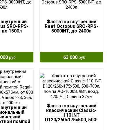
 внутренний
Флотатор внутренний
pus SRO-RPS-
Reef Octopus SRO-RPS-
, до 1500л
5000INT, до 2400л
000
63 000
руб.
руб.
Флотатор внутренний
 внутренний
классический Classic-
иональный
110 INT
нический
D120/260x175x500, 500-
ьтной помпой
700л, помпа AQ-1000S,
150-INT,
9Вт, возд. 420л/ч, D