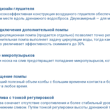
дизайн глушителя
ысокоэффективная конструкция воздушного глушителя обеспечи
м месте вдоль дренажного водосброса. Двухкамерный — для м
дключения дополнительной помпы
ркуляционная помпа (продается отдельно) позволяет точно ре
нительная помпа выполняет задачу циркуляции воды, тогда ка
то увеличивает эффективность скимминга до 30%.
е микропузырьков
и носка на слив предотвращает попадание микропузырьков, ко
ещение помпы
ший полезный объем колбы с большим временем контакта и б
 в любое время.
лива с тонкой регулировкой
ва означает отсутствие сопротивления и более стабильный уро
 нижним сливом. Путём тонкой регулировки высоты дренажной