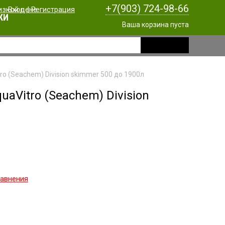
+7(903) 724-98-66
Вход
|
Регистрация
КИ
Ваша корзина пуста
o (Seachem) Division skimmer 500 до 1900л
aVitro (Seachem) Division
равнения