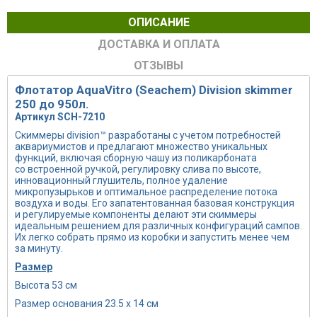
ОПИСАНИЕ
ДОСТАВКА И ОПЛАТА
ОТЗЫВЫ
Флотатор AquaVitro (Seachem) Division skimmer
250 до 950л.
Артикул SCH-7210
Скиммеры division™ разработаны с учетом потребностей
аквариумистов и предлагают множество уникальных
функций, включая сборную чашу из поликарбоната
со встроенной ручкой, регулировку слива по высоте,
инновационный глушитель, полное удаление
микропузырьков и оптимальное распределение потока
воздуха и воды. Его запатентованная базовая конструкция
и регулируемые компоненты делают эти скиммеры
идеальным решением для различных конфигураций сампов.
Их легко собрать прямо из коробки и запустить менее чем
за минуту.
Размер
Высота 53 см
Размер основания 23.5 х 14 см