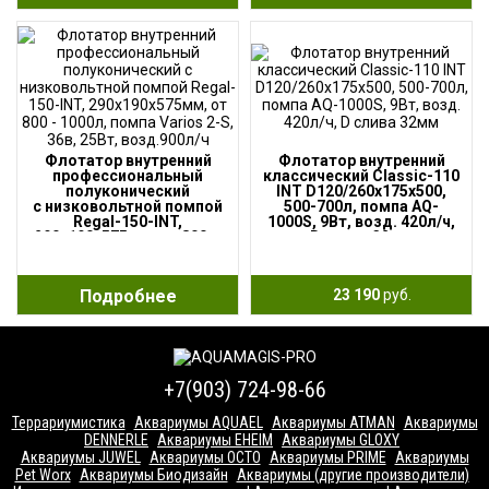
Флотатор внутренний
Флотатор внутренний
профессиональный
классический Classic-110
полуконический
INT D120/260x175x500,
с низковольтной помпой
500-700л, помпа AQ-
Regal-150-INT,
1000S, 9Вт, возд. 420л/ч,
290х190х575мм, от 800 —
D слива 32мм
1000л, помпа Varios 2-S,
36в, 25Вт, возд.900л/ч
Подробнее
23 190
руб.
+7(903) 724-98-66
Террариумистика
Аквариумы AQUAEL
Аквариумы ATMAN
Аквариумы
DENNERLE
Аквариумы EHEIM
Аквариумы GLOXY
Аквариумы JUWEL
Аквариумы OCTO
Аквариумы PRIME
Аквариумы
Pet Worx
Аквариумы Биодизайн
Аквариумы (другие производители)