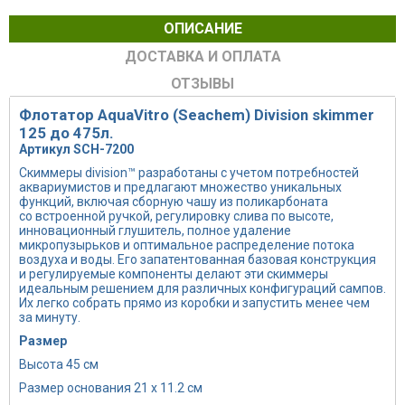
ОПИСАНИЕ
ДОСТАВКА И ОПЛАТА
ОТЗЫВЫ
Флотатор AquaVitro (Seachem) Division skimmer
125 до 475л.
Артикул SCH-7200
Скиммеры division™ разработаны с учетом потребностей
аквариумистов и предлагают множество уникальных
функций, включая сборную чашу из поликарбоната
со встроенной ручкой, регулировку слива по высоте,
инновационный глушитель, полное удаление
микропузырьков и оптимальное распределение потока
воздуха и воды. Его запатентованная базовая конструкция
и регулируемые компоненты делают эти скиммеры
идеальным решением для различных конфигураций сампов.
Их легко собрать прямо из коробки и запустить менее чем
за минуту.
Размер
Высота 45 см
Размер основания 21 х 11.2 см