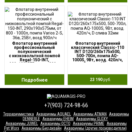
Флотатор внутренний
Флотатор внутренний
профессиональный
классический Classic-110
полуконический
INT D120/260x175x500,
с низковольтной помпой
500-700л, помпа AQ-
Regal-150-INT,
1000S, 9Вт, возд. 420л/ч,
290х190х575мм, от 800 —
D слива 32мм
1000л, помпа Varios 2-S,
36в, 25Вт, возд.900л/ч
Подробнее
23 190
руб.
+7(903) 724-98-66
Террариумистика
Аквариумы AQUAEL
Аквариумы ATMAN
Аквариумы
DENNERLE
Аквариумы EHEIM
Аквариумы GLOXY
Аквариумы JUWEL
Аквариумы OCTO
Аквариумы PRIME
Аквариумы
Pet Worx
Аквариумы Биодизайн
Аквариумы (другие производители)