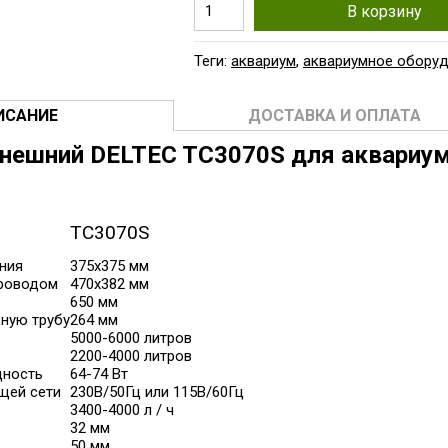
В корзину
Теги:
аквариум
,
аквариумное обору
ИСАНИЕ
ДОСТАВКА И ОПЛАТА
нешний DELTEC TC3070S для аквариум
TC3070S
ния
375x375 мм
роводом
470x382 мм
650 мм
ную трубу
264 мм
5000-6000 литров
2200-4000 литров
щность
64-74 Вт
щей сети
230В/50Гц или 115В/60Гц
3400-4000 л / ч
32 мм
50 мм