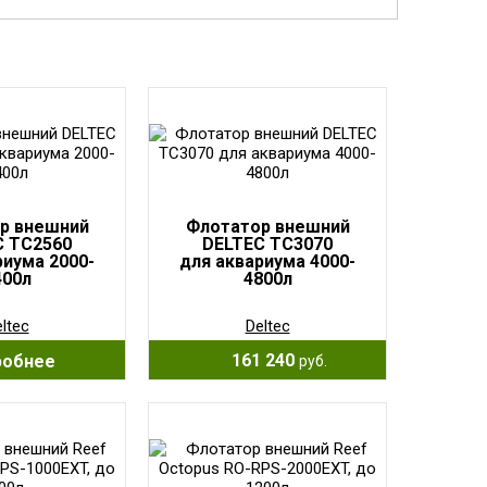
р внешний
Флотатор внешний
C TC2560
DELTEC TC3070
риума 2000-
для аквариума 4000-
400л
4800л
ltec
Deltec
161 240
робнее
руб.