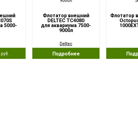
нешний
Флотатор внешний
Флотатор 
3070S
DELTEC TC4080
Octopu
а 5000-
для аквариума 7500-
1000EXT
9000л
Deltec
0
Подробнее
Под
руб.