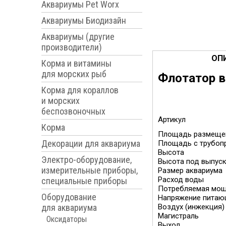
Аквариумы Pet Worx
Аквариумы Биодизайн
Аквариумы (другие
производители)
ОП
Корма и витамины
для морских рыб
Флотатор в
Корма для кораллов
и морских
беспозвоночных
Артикул
Корма
Площадь размеще
Декорации для аквариума
Площадь с трубоп
Высота
Электро-оборудование,
Высота под выпуск
измерительные приборы,
Размер аквариума
Расход воды
специальные приборы
Потребляемая мо
Оборудование
Напряжение питаю
для аквариума
Воздух (инжекция)
Магистраль
Оксидаторы
Выход