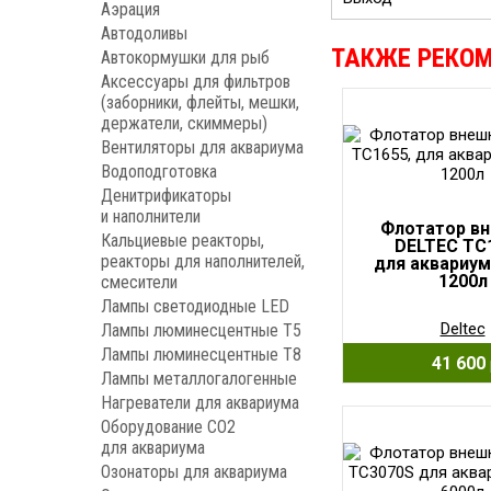
Аэрация
Автодоливы
ТАКЖЕ РЕКО
Автокормушки для рыб
Аксессуары для фильтров
(заборники, флейты, мешки,
держатели, скиммеры)
Вентиляторы для аквариума
Водоподготовка
Денитрификаторы
и наполнители
Флотатор в
Кальциевые реакторы,
DELTEC TC
реакторы для наполнителей,
для аквариум
1200л
смесители
Лампы светодиодные LED
Deltec
Лампы люминесцентные Т5
Лампы люминесцентные Т8
41 600
Лампы металлогалогенные
Нагреватели для аквариума
Оборудование CO2
для аквариума
Озонаторы для аквариума