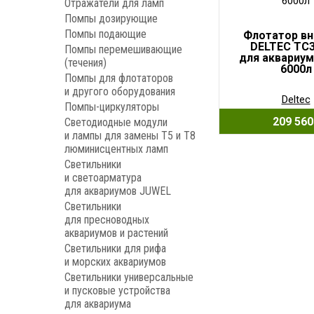
Отражатели для ламп
Помпы дозирующие
Помпы подающие
Флотатор в
DELTEC TC
Помпы перемешивающие
для аквариум
(течения)
6000л
Помпы для флотаторов
и другого оборудования
Deltec
Помпы-циркуляторы
209 56
Светодиодные модули
и лампы для замены Т5 и Т8
люминисцентных ламп
Светильники
и светоарматура
для аквариумов JUWEL
Светильники
для пресноводных
аквариумов и растений
Светильники для рифа
и морских аквариумов
Светильники универсальные
и пусковые устройства
для аквариума