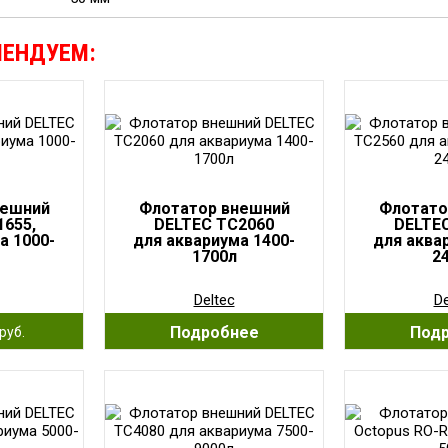
МЕНДУЕМ:
нешний
Флотатор внешний
Флотато
1655,
DELTEC TC2060
DELTE
а 1000-
для аквариума 1400-
для аква
1700л
2
Deltec
De
Подробнее
Под
руб.