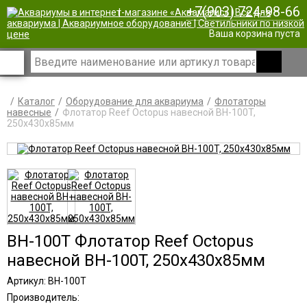
+7(903) 724-98-66
|
Ваша корзина пуста
Каталог
Оборудование для аквариума
Флотаторы
навесные
Флотатор Reef Octopus навесной BH-100T,
250x430x85мм
BH-100T Флотатор Reef Octopus
навесной BH-100T, 250x430x85мм
Артикул: BH-100T
Производитель: