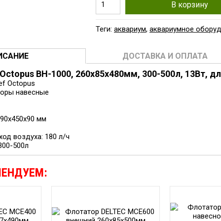
В корзину
Теги:
аквариум
,
аквариумное обору
ИСАНИЕ
ДОСТАВКА И ОПЛАТА
Octopus BH-1000, 260x85x480мм, 300-500л, 13Вт, д
ef Octopus
торы навесные
90x450x90 мм
од воздуха: 180 л/ч
300-500л
МЕНДУЕМ: