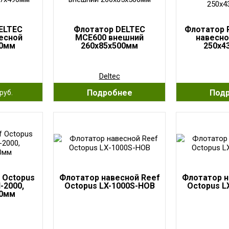
ELTEC
Флотатор DELTEC
Флотатор 
есной
MCE600 внешний
навесно
90мм
260х85х500мм
250x4
Deltec
Подробнее
Под
руб.
 Octopus
Флотатор навесной Reef
Флотатор н
-2000,
Octopus LX-1000S-HOB
Octopus L
80мм