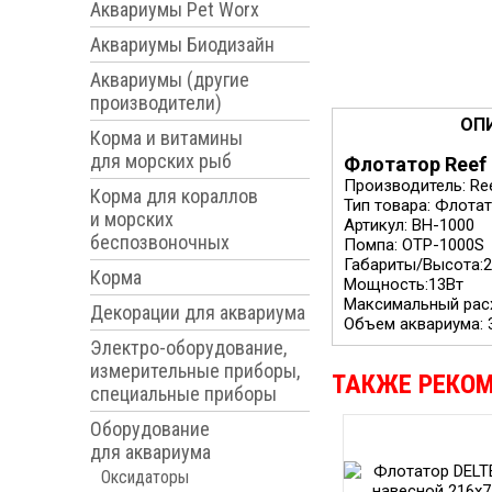
Аквариумы Pet Worx
Аквариумы Биодизайн
Аквариумы (другие
производители)
ОП
Корма и витамины
для морских рыб
Флотатор Reef 
Производитель: Re
Корма для кораллов
Тип товара: Флота
и морских
Артикул: BH-1000
беспозвоночных
Помпа: OTP-1000S
Габариты/Высота:2
Корма
Мощность:13Вт
Максимальный расх
Декорации для аквариума
Объем аквариума: 
Электро-оборудование,
измерительные приборы,
ТАКЖЕ РЕКО
специальные приборы
Оборудование
для аквариума
Оксидаторы