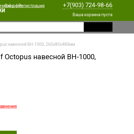
+7(903) 724-98-66
Вход
|
Регистрация
КИ
Ваша корзина пуста
opus навесной BH-1000, 260x85x480мм
f Octopus навесной BH-1000,
равнения