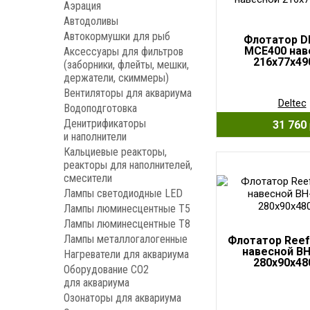
Аэрация
Автодоливы
Автокормушки для рыб
Флотатор D
MCE400 нав
Аксессуары для фильтров
216х77х4
(заборники, флейты, мешки,
держатели, скиммеры)
Вентиляторы для аквариума
Deltec
Водоподготовка
Денитрификаторы
31 760
и наполнители
Кальциевые реакторы,
реакторы для наполнителей,
смесители
Лампы светодиодные LED
Лампы люминесцентные Т5
Лампы люминесцентные Т8
Лампы металлогалогенные
Флотатор Reef
навесной BH
Нагреватели для аквариума
280x90x4
Оборудование CO2
для аквариума
Озонаторы для аквариума