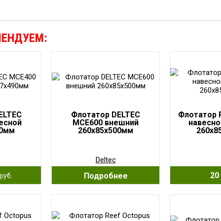
МЕНДУЕМ:
ELTEC
Флотатор DELTEC
Флотатор 
есной
MCE600 внешний
навесно
90мм
260х85х500мм
260x8
Deltec
20 
Подробнее
руб.