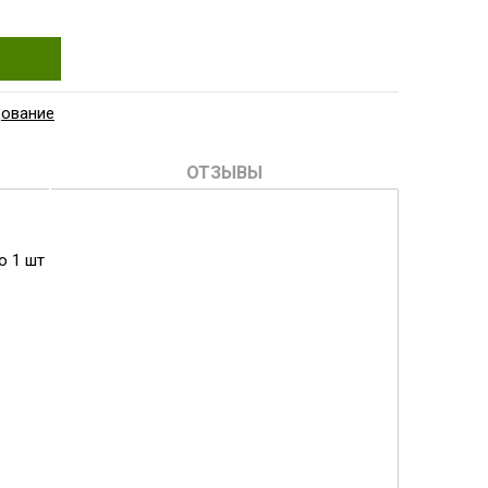
дование
ОТЗЫВЫ
800л, помпа AQ-2000S, 18Вт, возд. 720л/ч
о 1 шт