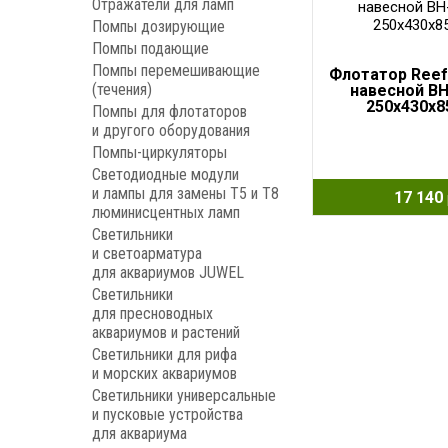
Отражатели для ламп
Помпы дозирующие
Помпы подающие
Помпы перемешивающие
Флотатор Reef
(течения)
навесной BH
250x430x
Помпы для флотаторов
и другого оборудования
Помпы-циркуляторы
Светодиодные модули
и лампы для замены Т5 и Т8
17 140
люминисцентных ламп
Светильники
и светоарматура
для аквариумов JUWEL
Светильники
для пресноводных
аквариумов и растений
Светильники для рифа
и морских аквариумов
Светильники универсальные
и пусковые устройства
для аквариума