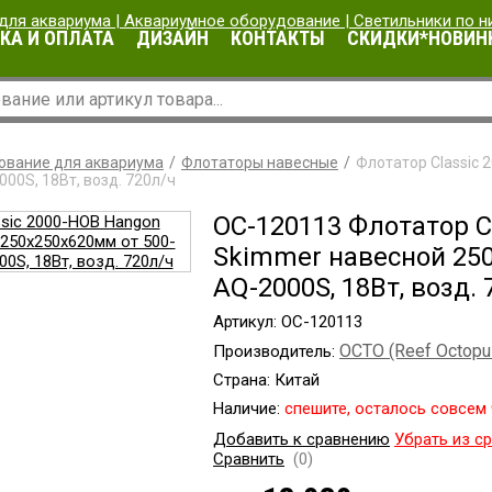
КА И ОПЛАТА
ДИЗАЙН
КОНТАКТЫ
СКИДКИ*НОВИН
ование для аквариума
Флотаторы навесные
Флотатор Classic
000S, 18Вт, возд. 720л/ч
OC-120113 Флотатор C
Skimmer навесной 250
AQ-2000S, 18Вт, возд. 
Артикул: OC-120113
OCTO (Reef Octopu
Производитель:
Страна: Китай
Наличие:
cпешите, осталось совсем 
Добавить к сравнению
Убрать из с
Сравнить
(0)