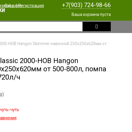
+7(903) 724-98-66
Вход
|
Регистрация
КИ
Ваша корзина пуста
 2000-HOB Hangon Skimmer навесной 250х250х620мм от
lassic 2000-HOB Hangon
х250х620мм от 500-800л, помпа
720л/ч
s)
чуть-чуть
равнения