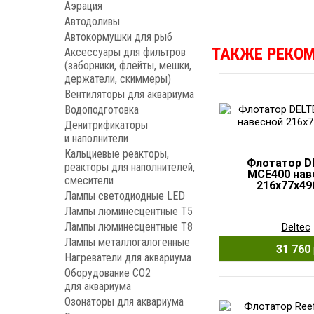
Аэрация
Автодоливы
Автокормушки для рыб
ТАКЖЕ РЕКО
Аксессуары для фильтров
(заборники, флейты, мешки,
держатели, скиммеры)
Вентиляторы для аквариума
Водоподготовка
Денитрификаторы
и наполнители
Кальциевые реакторы,
Флотатор D
реакторы для наполнителей,
MCE400 нав
смесители
216х77х4
Лампы светодиодные LED
Лампы люминесцентные Т5
Лампы люминесцентные Т8
Deltec
Лампы металлогалогенные
31 760
Нагреватели для аквариума
Оборудование CO2
для аквариума
Озонаторы для аквариума