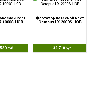
авесной Reef
Флотатор навесной Reef
X-1000S-HOB
Octopus LX-2000S-HOB
530
32 710
руб.
руб.