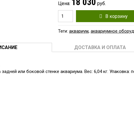
18 030
Цена:
руб.
В корзину
Теги:
аквариум
,
аквариумное обору
ИСАНИЕ
ДОСТАВКА И ОПЛАТА
 2000-HOB Hangon Skimmer навесной 250х250х620мм от 500-
3
задней или боковой стенке аквариума. Вес: 6,04 кг. Упаковка: п