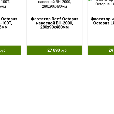
 Octopus
Флотатор Reef Octopus
Флотатор н
-100T,
навесной BH-2000,
Octopus L
85мм
280x90x480мм
27 890
24 
руб.
руб.