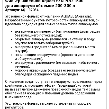
Фильтр навесной Aquael FZN PRO 1500
для аквариума объемом 200-300 л
Артикул:
AQ-132054
это навесной фильтр от компании AQUAEL (Акваэль).
Разработанный с учетом потребностей аквариумистов, он
идеально подходит для самых разных типов аквариумов:
аквариумы для креветок (оптимальная фильтрация
без излишнего потока воды);
открытые аквариумы (вешается на стенку, в воду
опускается только заборная трубка);
аквариумы средних объемов (не занимает места
внутри);
начинающие аквариумисты (простота установки
и обслуживания);
аквариумы с растениями (не вызывает избыточного
течения);
морские аквариумы (создает естественную волну
благодаря каскадному падению воды).
Очищенная вода поступает в аквариум, переливаясь через
край корпуса, и создаёт эффект "водопада", который
вызывает легкое движение поверхности воды, тем самым
обеспечивая аэрацию и повышая уровень содержания
в ней кислорода.
Угол наклона фильтра можно установить с помощью
регулятора.