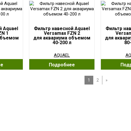
й Aquael
Фильтр навесной Aquael
Фильтр нав
ZN 1
Versamax FZN 2
Versam
объемом
для аквариума объемом
для аквар
40-200 л
80
AQUAEL
AQ
ее
Подробнее
Под
1
2
»