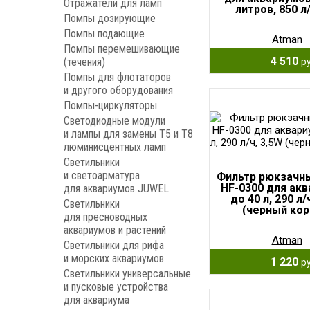
Отражатели для ламп
литров, 850 л
Помпы дозирующие
Помпы подающие
Atman
Помпы перемешивающие
4 510
(течения)
ру
Помпы для флотаторов
и другого оборудования
Помпы-циркуляторы
Светодиодные модули
и лампы для замены Т5 и Т8
люминисцентных ламп
Светильники
и светоарматура
Фильтр рюкзачн
HF-0300 для ак
для аквариумов JUWEL
до 40 л, 290 л/
Светильники
(черный кор
для пресноводных
аквариумов и растений
Atman
Светильники для рифа
и морских аквариумов
1 220
ру
Светильники универсальные
и пусковые устройства
для аквариума