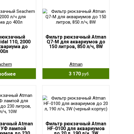
рюкзачный
Фильтр рюкзачный Atman
dal 110, 2000
Q7-M для аквариумов до
аквариума до
150 литров, 850 л/ч, 8W
00л
achem
Atman
3 170
робнее
руб.
зачный Atman
Фильтр рюкзачный Atman
 УФ лампой
HF-0100 для аквариумов
иумов до 230
до 20 л, 190 л/ч, 3W