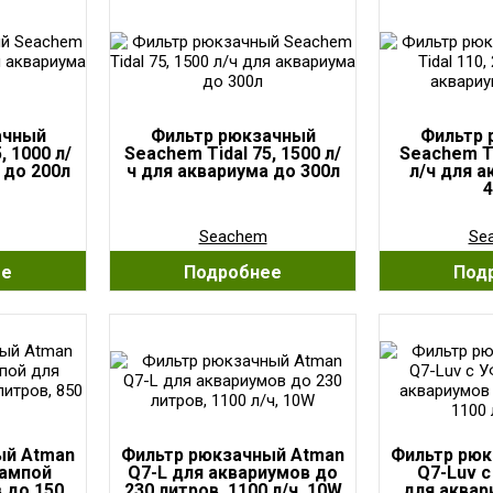
ачный
Фильтр рюкзачный
Фильтр 
, 1000 л/
Seachem Tidal 75, 1500 л/
Seachem Ti
 до 200л
ч для аквариума до 300л
л/ч для 
4
Seachem
Se
ее
Подробнее
Под
ый Atman
Фильтр рюкзачный Atman
Фильтр рюк
лампой
Q7-L для аквариумов до
Q7-Luv с
 до 150
230 литров, 1100 л/ч, 10W
для аквар