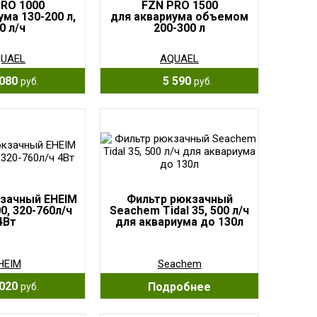
RO 1000
FZN PRO 1500
ума 130-200 л,
для аквариума объемом
0 л/ч
200-300 л
UAEL
AQUAEL
080
5 590
руб.
руб.
зачный EHEIM
Фильтр рюкзачный
0, 320-760л/ч
Seachem Tidal 35, 500 л/ч
4Вт
для аквариума до 130л
HEIM
Seachem
020
Подробнее
руб.