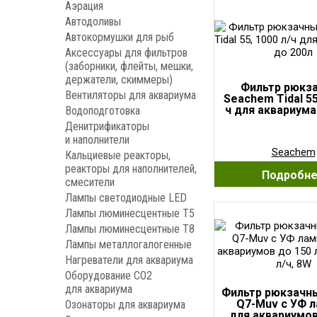
Аэрация
Автодоливы
Автокормушки для рыб
Аксессуары для фильтров
(заборники, флейты, мешки,
держатели, скиммеры)
Фильтр рюкз
Вентиляторы для аквариума
Seachem Tidal 55
ч для аквариума
Водоподготовка
Денитрификаторы
и наполнители
Seachem
Кальциевые реакторы,
реакторы для наполнителей,
Подробн
смесители
Лампы светодиодные LED
Лампы люминесцентные Т5
Лампы люминесцентные Т8
Лампы металлогалогенные
Нагреватели для аквариума
Оборудование CO2
для аквариума
Фильтр рюкзачн
Q7-Muv с УФ 
Озонаторы для аквариума
для аквариумов