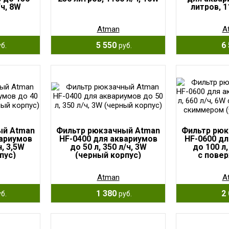
/ч, 8W
литров, 1
Atman
A
5 550
6 
б.
руб.
ый Atman
Фильтр рюкзачный Atman
Фильтр рюк
вариумов
HF-0400 для аквариумов
HF-0600 дл
ч, 3,5W
до 50 л, 350 л/ч, 3W
до 100 л,
пус)
(черный корпус)
с пове
скиммер
ко
Atman
A
1 380
2 
б.
руб.