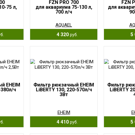
00
FZN PRO 700
FZN P
0-75 л,
для аквариума 75-130 л,
для аквари
700 л/ч
90
AQUAEL
AQ
4 320
5 
б.
руб.
ый EHEIM
Фильтр рюкзачный EHEIM
Фильтр рюк
-380л/ч
LiBERTY 130, 220-570л/ч
LiBERTY 20
3Вт
EHEIM
E
4 410
5 
б.
руб.