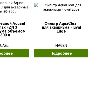
есной Aquael
Фильтр AquaClear
ax FZN 3
для аквариума Fluval
иума объемом
Edge
-300 л
UAEL
HAGEN
робнее
Подробнее