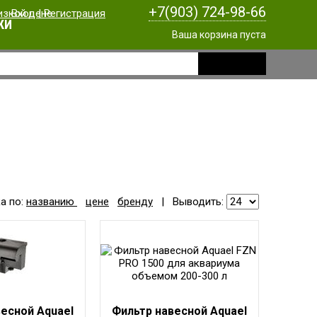
+7(903) 724-98-66
Вход
|
Регистрация
КИ
Ваша корзина пуста
а по:
названию
цене
бренду
|
Выводить:
есной Aquael
Фильтр навесной Aquael