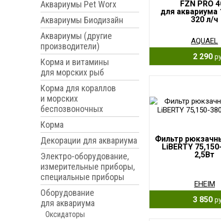
Аквариумы Pet Worx
FZN PRO 4
для аквариума 1
Аквариумы Биодизайн
320 л/ч
Аквариумы (другие
AQUAEL
производители)
2 290
ру
Корма и витамины
для морских рыб
Корма для кораллов
и морских
беспозвоночных
Корма
Фильтр рюкзачн
Декорации для аквариума
LiBERTY 75,150
2,5Вт
Электро-оборудование,
измерительные приборы,
специальные приборы
EHEIM
Оборудование
3 850
ру
для аквариума
Оксидаторы