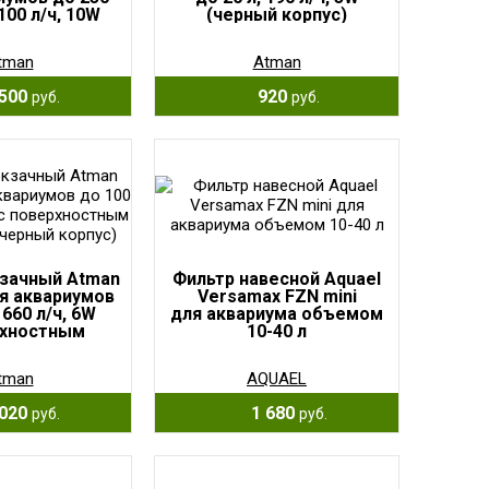
100 л/ч, 10W
(черный корпус)
tman
Atman
500
920
руб.
руб.
зачный Atman
Фильтр навесной Aquael
я аквариумов
Versamax FZN mini
 660 л/ч, 6W
для аквариума объемом
рхностным
10-40 л
ом (черный
рпус)
tman
AQUAEL
020
1 680
руб.
руб.