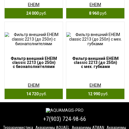
EHEIM
EHEIM
24 000
руб.
8 960
руб.
Фильтр внешний EHEIM
Фильтр внешний EHEIM
classic 2213 (до 250л)
classic 2213 (до 250л)
с бионаполнителями
с мех. губками
EHEIM
EHEIM
14 720
руб.
12 990
руб.
+7(903) 724-98-66
Террариумистика
Аквариумы AQUAEL
Аквариумы ATMAN
Аквариумы