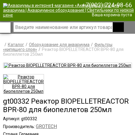
+7(903) 724-98-66
|
Ваша корзина пуста
Каталог
Оборудование для аквариума
Фильтры
«кипящего слоя»
Реактор BIOPELLETREACTOR BPR-80 для
биопеллетов 250мл
gt00332 Реактор BIOPELLETREACTOR
BPR-80 для биопеллетов 250мл
Артикул: gt00332
GROTECH
Производитель:
Страна: Германия