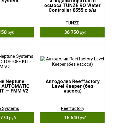
h System
и подачи обратного
осмоса TUNZE RO Water
Controller 8555 с э/м
клапаном
TUNZE
150
36 750
руб.
руб.
ив Neptune
Автодолив Reeffactory
2 AUTOMATIC
Level Keeper (без
IT — FMM V2
насоса)
e Systems
Reeffactory
770
15 540
руб.
руб.