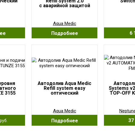
ический
Refill System 2.0
Switc
с аварийной защитой
Aqua Medic
6 
ее
Подробнее
уровня
Автодолив Aqua Medic
Автодол
ратного
Refill system easy
Systems v
E 3155
оптический
TOP-OFF K
Aqua Medic
Neptun
37 
Подробнее
руб.