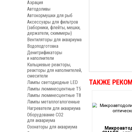
Аэрация
Автодоливы
Автокормушки для рыб
Аксессуары для фильтров
(заборники, флейты, мешки,
держатели, скиммеры)
Вентиляторы для аквариума
Водоподготовка
Денитрификаторы
и наполнители
Кальциевые реакторы,
реакторы для наполнителей,
смесители
ТАКЖЕ РЕКО
Лампы светодиодные LED
Лампы люминесцентные Т5
Лампы люминесцентные Т8
Лампы металлогалогенные
Нагреватели для аквариума
Оборудование CO2
для аквариума
Озонаторы для аквариума
Микроавто