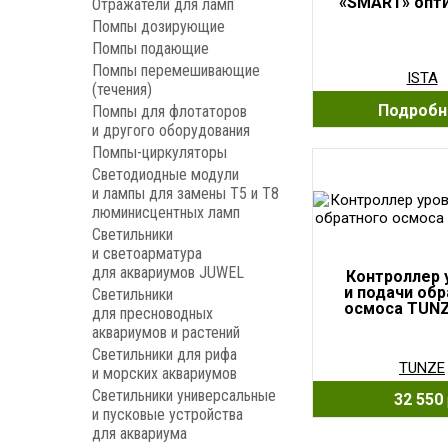
«SMART» опт
Отражатели для ламп
Помпы дозирующие
Помпы подающие
Помпы перемешивающие
ISTA
(течения)
Подробн
Помпы для флотаторов
и другого оборудования
Помпы-циркуляторы
Светодиодные модули
и лампы для замены Т5 и Т8
люминисцентных ламп
Светильники
и светоарматура
для аквариумов JUWEL
Контроллер 
и подачи об
Светильники
осмоса TUNZ
для пресноводных
аквариумов и растений
Светильники для рифа
TUNZE
и морских аквариумов
Светильники универсальные
32 550
и пусковые устройства
для аквариума