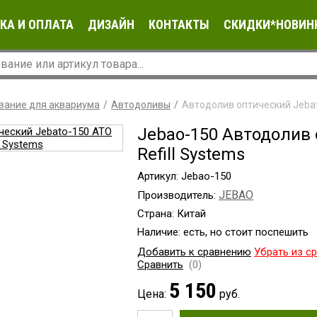
КА И ОПЛАТА
ДИЗАЙН
КОНТАКТЫ
СКИДКИ*НОВИН
вание для аквариума
Автодоливы
Автодолив оптический Jebat
Jebao-150 Автодолив 
Refill Systems
Артикул: Jebao-150
JEBAO
Производитель:
Страна: Китай
Наличие:
есть, но стоит поспешить
Добавить к сравнению
Убрать из с
Сравнить
(0)
5 150
Цена:
руб.