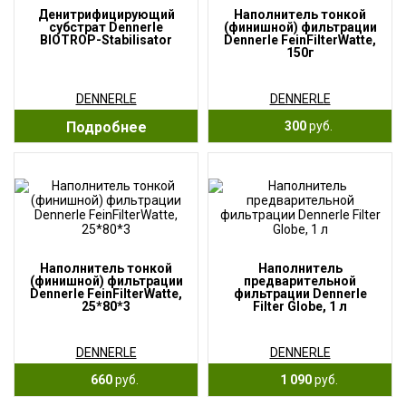
Денитрифицирующий
Наполнитель тонкой
субстрат Dennerle
(финишной) фильтрации
BIOTROP-Stabilisator
Dennerle FeinFilterWatte,
150г
DENNERLE
DENNERLE
Подробнее
300
руб.
Наполнитель тонкой
Наполнитель
(финишной) фильтрации
предварительной
Dennerle FeinFilterWatte,
фильтрации Dennerle
25*80*3
Filter Globe, 1 л
DENNERLE
DENNERLE
660
руб.
1 090
руб.