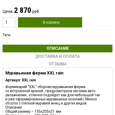
2 870
Цена:
руб.
В корзину
Теги:
ОПИСАНИЕ
ДОСТАВКА И ОПЛАТА
ОТЗЫВЫ
Муравьиная ферма
XXL
rain
Артикул:
XXL
rain
Формикарий ‘’XXL‘’ сборная муравьиная ферма
со встроенной ареной , предусмотрена система авто
увлажнения , отлично подойдет как для небольшой так
и уже сформированных муравьиных колоний ( Messor
structor ) степной муравей жнец и других видов .
Описание :
Общий размер – 135х205х21 мм