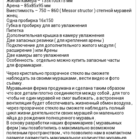
Жилая камера – 135х100х15 мм
Арена – 85х85х95 мм
Вместимость – 750 ~ 860 ( Messor structor ) степной муравей
жнец .
Одна пробирка 16х150
Губка в пробирку для авто увлажнения
Пипетка
Дополнительная крышка в камеру увлажнения
Две запасных резинки ( для крепления арены )
Подключение для дополнительного жилого модуля (
расширение ) или Арены
Две камеры авто увлажнения
Особенность : отдельно можно купить запасные часты
для формикария .
Через кристально прозрачное стекло вы сможете
наблюдать за своими мурашками , вести видео и фото
съёмку .
Муравьиная ферма продумана и сделана таким образом
что все детали плотно соединяются между собой , для того
чтобы не один муравей не смог выбежать , а встроенная
вентиляция будет обеспечивать жизненный обмен воздуха ,
через прозрачное стекло вы сможете наблюдать полный
цикл жизни деятельности своих мурашей он маленького
яйца до рождения полноценного муравья .
В основу разработки наших формикариев ( муравьиных
ферм ) мы позаботились о максимально возможном
полезным пространством , что позволило нам в компактном
размере разместить максимальное количество муравьев .