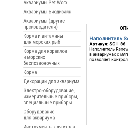
Аквариумы Pet Worx
Аквариумы Биодизайн
Аквариумы (другие
производители)
ОП
Корма и витамины
Наполнитель S
для морских рыб
Артикул: SCH-86
Наполнитель Renew
Корма для кораллов
в аквариумах с мяг
и морских
позволяет контроли
беспозвоночных
Корма
Декорации для аквариума
Электро-оборудование,
измерительные приборы,
специальные приборы
Оборудование
для аквариума
Инструменты для ухода