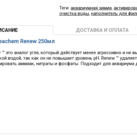
Теги:
аквариумная химия
,
активиров
очистка воды
,
наполнитель для фил
ИСАНИЕ
ДОСТАВКА И ОПЛАТА
eachem Renew 250мл
 ™ это аналог угля, который действует менее агрессивно и не
кой водой, так как он не повышает уровень pH. Renew ™ удаляе
ровать аммиак, нитраты и фосфаты. Подходит для аквариума до 1