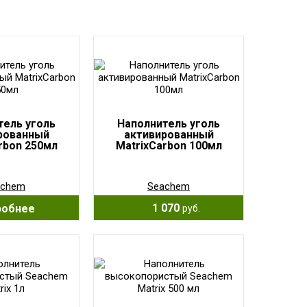
тель уголь
Наполнитель уголь
рованный
активированный
rbon 250мл
MatrixCarbon 100мл
achem
Seachem
1 070
робнее
руб.