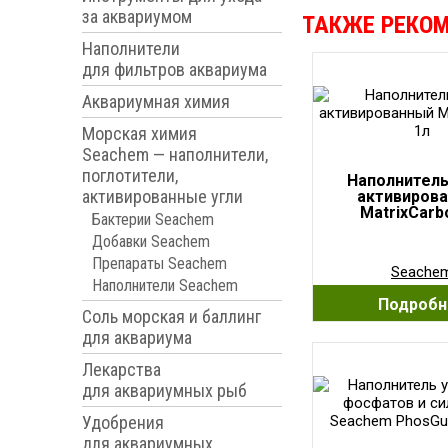
за аквариумом
ТАКЖЕ РЕКО
Наполнители
для фильтров аквариума
Аквариумная химия
Морская химия
Seachem — наполнители,
поглотители,
Наполнитель
активированные угли
активиров
MatrixCarb
Бактерии Seachem
Добавки Seachem
Препараты Seachem
Seache
Наполнители Seachem
Подробн
Соль морская и баллинг
для аквариума
Лекарства
для аквариумных рыб
Удобрения
для аквариумных