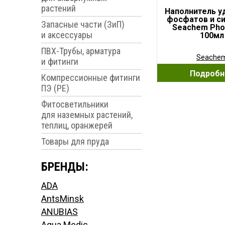
растений
Наполнитель у
фосфатов и с
Запасные части (ЗиП)
Seachem Pho
и аксессуары
100мл
ПВХ-Трубы, арматура
Seache
и фитинги
Подробн
Компрессионные фитинги
ПЭ (PE)
Фитосветильники
для наземных растений,
теплиц, оранжерей
Товары для пруда
БРЕНДЫ:
ADA
AntsMinsk
ANUBIAS
Aqua Medic