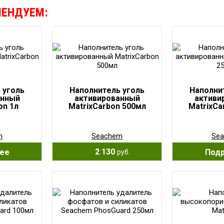
МЕНДУЕМ:
 уголь
Наполнитель уголь
Наполни
анный
активированный
активи
on 1л
MatrixCarbon 500мл
MatrixCa
m
Seachem
Se
2 130
ее
Под
руб.