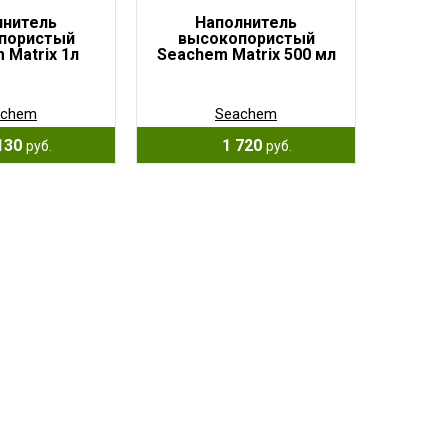
лнитель
Наполнитель
пористый
высокопористый
 Matrix 1л
Seachem Matrix 500 мл
achem
Seachem
130
1 720
руб.
руб.