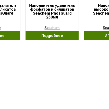
далитель
Наполнитель удалитель
Напо
иликатов
фосфатов и силикатов
высоко
sGuard
Seachem PhosGuard
Seachem
250мл
m
Seachem
Se
3 
ее
Подробнее