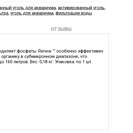
анный уголь для аквариума
,
активированный уголь
,
ьтра
,
уголь для аквариума
,
фильтрация воды
ОТЗЫВЫ
 выделяет фосфаты. Renew ™ особенно эффективен
т органику в субмикронном диапазоне, что
60 литров. Вес: 0,18 кг. Упаковка: по 1 шт