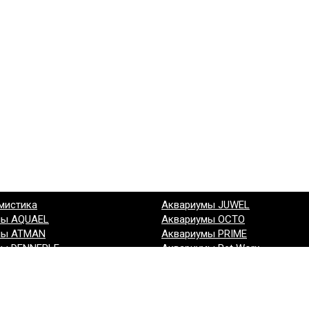
мистика
Аквариумы JUWEL
мы AQUAEL
Аквариумы OCTO
мы ATMAN
Аквариумы PRIME
мы DENNERLE
Аквариумы Pet Worx
мы EHEIM
Аквариумы Биодизайн
мы GLOXY
Аквариумы (другие производи