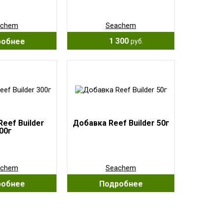
achem
Seachem
1 300
робнее
руб.
eef Builder
Добавка Reef Builder 50г
00г
achem
Seachem
робнее
Подробнее