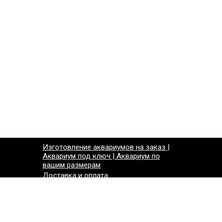
Изготовление аквариумов на заказ |
Аквариум под ключ | Аквариум по
вашим размерам
Доставка и оплата
Контакты
СКИДКИ*НОВИНКИ
тели)
Карта сайта