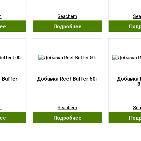
m
Seachem
Se
ее
Подробнее
Под
 Buffer
Добавка Reef Buffer 50г
Добавка R
3
m
Seachem
Se
ее
Подробнее
Под