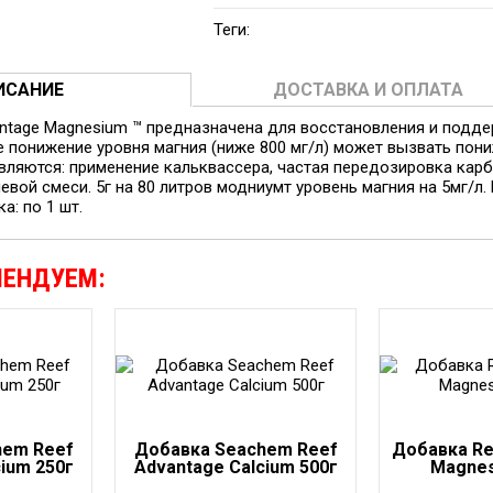
Теги:
ИСАНИЕ
ДОСТАВКА И ОПЛАТА
ntage Magnesium ™ предназначена для восстановления и подд
е понижение уровня магния (ниже 800 мг/л) может вызвать пон
вляются: применение кальквассера, частая передозировка кар
евой смеси. 5г на 80 литров модниумт уровень магния на 5мг/л. 
ка: по 1 шт.
МЕНДУЕМ:
hem Reef
Добавка Seachem Reef
Добавка Re
ium 250г
Advantage Calcium 500г
Magnes