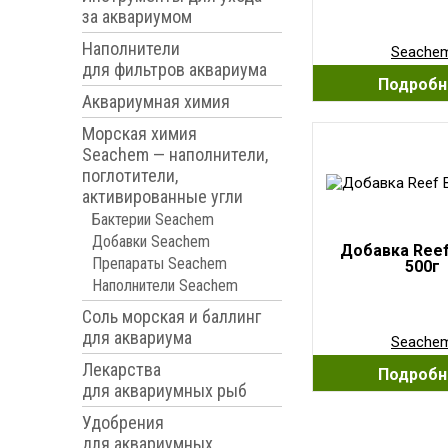
за аквариумом
Наполнители
Seache
для фильтров аквариума
Подробн
Аквариумная химия
Морская химия
Seachem — наполнители,
поглотители,
активированные угли
Бактерии Seachem
Добавки Seachem
Добавка Reef
Препараты Seachem
500г
Наполнители Seachem
Соль морская и баллинг
для аквариума
Seache
Лекарства
Подробн
для аквариумных рыб
Удобрения
для аквариумных