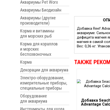
Аквариумы Pet Worx
Аквариумы Биодизайн
Аквариумы (другие
ОП
производители)
Добавка Reef Adva
Корма и витамины
аквариуме. Сильно
для морских рыб
дефицита магния я
магния в самой сол
Корма для кораллов
Вес: 0,36 кг. Упаков
и морских
беспозвоночных
ТАКЖЕ РЕКО
Корма
Декорации для аквариума
Электро-оборудование,
измерительные приборы,
специальные приборы
Оборудование
Добавка Seac
для аквариума
Advantage Calc
Инструменты для ухода