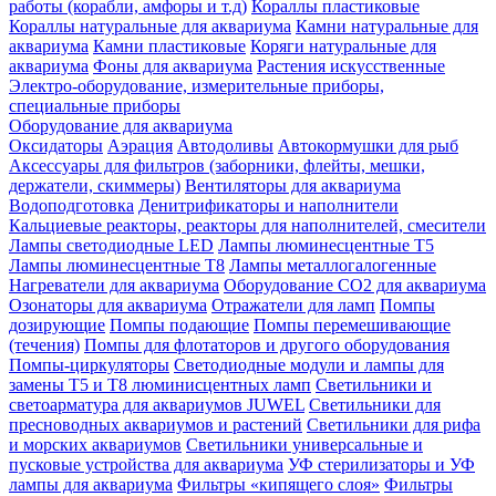
работы (корабли, амфоры и т.д)
Кораллы пластиковые
Кораллы натуральные для аквариума
Камни натуральные для
аквариума
Камни пластиковые
Коряги натуральные для
аквариума
Фоны для аквариума
Растения искусственные
Электро-оборудование, измерительные приборы,
специальные приборы
Оборудование для аквариума
Оксидаторы
Аэрация
Автодоливы
Автокормушки для рыб
Аксессуары для фильтров (заборники, флейты, мешки,
держатели, скиммеры)
Вентиляторы для аквариума
Водоподготовка
Денитрификаторы и наполнители
Кальциевые реакторы, реакторы для наполнителей, смесители
Лампы светодиодные LED
Лампы люминесцентные Т5
Лампы люминесцентные Т8
Лампы металлогалогенные
Нагреватели для аквариума
Оборудование CO2 для аквариума
Озонаторы для аквариума
Отражатели для ламп
Помпы
дозирующие
Помпы подающие
Помпы перемешивающие
(течения)
Помпы для флотаторов и другого оборудования
Помпы-циркуляторы
Светодиодные модули и лампы для
замены Т5 и Т8 люминисцентных ламп
Светильники и
светоарматура для аквариумов JUWEL
Светильники для
пресноводных аквариумов и растений
Светильники для рифа
и морских аквариумов
Светильники универсальные и
пусковые устройства для аквариума
УФ стерилизаторы и УФ
лампы для аквариума
Фильтры «кипящего слоя»
Фильтры