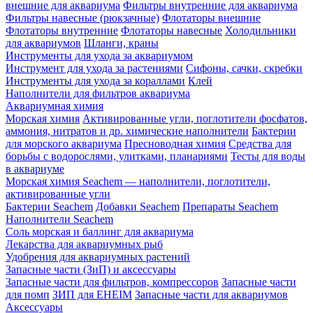
внешние для аквариума
Фильтры внутренние для аквариума
Фильтры навесные (рюкзачные)
Флотаторы внешние
Флотаторы внутренние
Флотаторы навесные
Холодильники
для аквариумов
Шланги, краны
Инструменты для ухода за аквариумом
Инструмент для ухода за растениями
Сифоны, сачки, скребки
Инструменты для ухода за кораллами
Клей
Наполнители для фильтров аквариума
Аквариумная химия
Морская химия
Активированные угли, поглотители фосфатов,
аммония, нитратов и др. химические наполнители
Бактерии
для морского аквариума
Пресноводная химия
Средства для
борьбы с водорослями, улитками, планариями
Тесты для воды
в аквариуме
Морская химия Seachem — наполнители, поглотители,
активированные угли
Бактерии Seachem
Добавки Seachem
Препараты Seachem
Наполнители Seachem
Соль морская и баллинг для аквариума
Лекарства для аквариумных рыб
Удобрения для аквариумных растений
Запасные части (ЗиП) и аксессуары
Запасные части для фильтров, компрессоров
Запасные части
для помп
ЗИП для EHEIM
Запасные части для аквариумов
Аксессуары