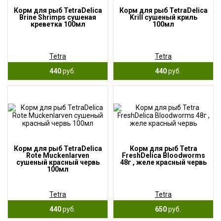
Корм для рыб TetraDelica
Корм для рыб TetraDelica
Brine Shrimps сушеная
Krill сушеный криль
креветка 100мл
100мл
Tetra
Tetra
440
руб.
440
руб.
Корм для рыб TetraDelica
Корм для рыб Tetra
Rote Muckenlarven
FreshDelica Bloodworms
сушеный красный червь
48г , желе красный червь
100мл
Tetra
Tetra
440
руб.
650
руб.