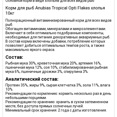
Основной корм в виде хлопьев для всех видов рыб
Корм для рыб Anubias Tropical Opti Flakes хлопья
10кг
Полнорационный витаминизированный корм для всех видов
рыб.
Обогащен витаминами, минералами и микроэлементами.
Включает в себя оптимально подобранные компоненты,
необходимые для питания декоративных аквариумных рыб.
В состав корма включены добавки, потребление которых
позволяет добиться оптимальных темпов роста, а также
максимально яркого окраса.
Состав:
Рыбная мука 30%, креветочная мука 20%, артемия 16%,
пшеничная мука 12%, соя 10%, стабилизированная рыбная
мука 6%, пшеничные дрожжи 3%, спирулина 3%.
Аналитический состав:
Протеин 35%, жиры 9%, сырая клетчатка 3%, зола 11%, влага
10%.
Рекомендации по кормлению: кормить несколько раз в день
небольшими порциями.
Рекомендации по хранению: хранить в сухом затемненном
месте, без доступа прямых солнечных лучей.
Минимальный срок хранения: 2 года с даты изготовления.