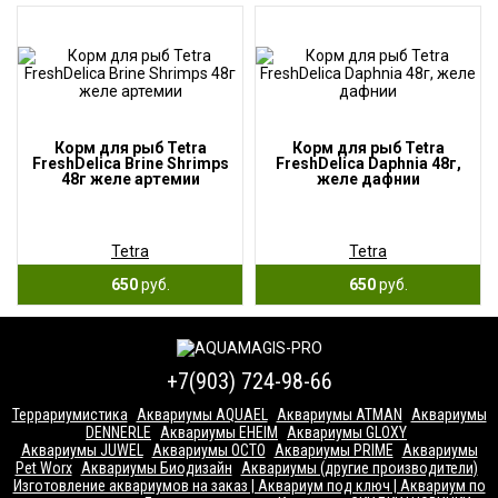
Корм для рыб Tetra
Корм для рыб Tetra
FreshDelica Brine Shrimps
FreshDelica Daphnia 48г,
48г желе артемии
желе дафнии
Tetra
Tetra
650
руб.
650
руб.
+7(903) 724-98-66
Террариумистика
Аквариумы AQUAEL
Аквариумы ATMAN
Аквариумы
DENNERLE
Аквариумы EHEIM
Аквариумы GLOXY
Аквариумы JUWEL
Аквариумы OCTO
Аквариумы PRIME
Аквариумы
Pet Worx
Аквариумы Биодизайн
Аквариумы (другие производители)
Изготовление аквариумов на заказ | Аквариум под ключ | Аквариум по