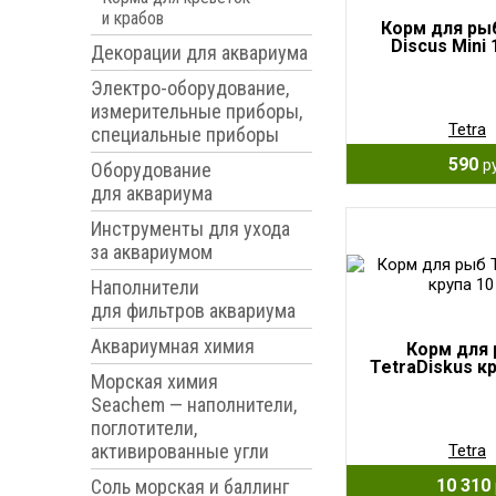
и крабов
Корм для рыб
Discus Mini
Декорации для аквариума
Электро-оборудование,
измерительные приборы,
Tetra
специальные приборы
590
р
Оборудование
для аквариума
Инструменты для ухода
за аквариумом
Наполнители
для фильтров аквариума
Аквариумная химия
Корм для
TetraDiskus кр
Морская химия
Seachem — наполнители,
поглотители,
активированные угли
Tetra
10 310
Соль морская и баллинг