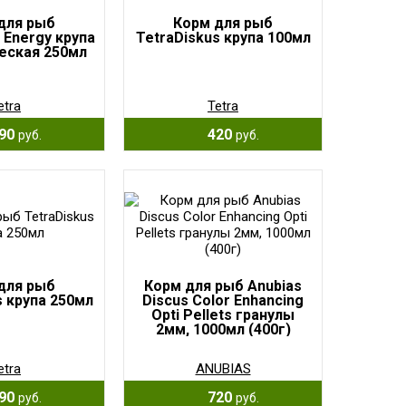
для рыб
Корм для рыб
 Energy крупа
TetraDiskus крупа 100мл
еская 250мл
etra
Tetra
90
420
руб.
руб.
для рыб
Корм для рыб Anubias
s крупа 250мл
Discus Color Enhancing
Opti Pellets гранулы
2мм, 1000мл (400г)
etra
ANUBIAS
90
720
руб.
руб.