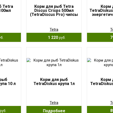
 Tetra
Корм для рыб Tetra
Корм 
 100мл
Discus Crisps 500мл
TetraDiskus
(TetraDiscus Pro) чипсы
энергетич
Tetra
T
1 220
7
уб.
руб.
 рыб
Корм для рыб
Корм 
упа 10 л
TetraDiskus крупа 1л
TetraDisku
Tetra
T
8
Подробнее
руб.