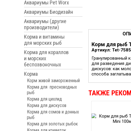
Аквариумы Pet Worx
Аквариумы Биодизайн
Аквариумы (другие
производители)
ОП
Корма и витамины
для морских рыб
Корм для рыб T
Артикул: Tet-758
Корма для кораллов
и морских
Гранулированный к
для разведения ди
беспозвоночных
дискусов: как мол
Корма
способа заглатыван
Корм живой замороженный
Корма для пресноводных
ТАКЖЕ РЕКО
рыб
Корма для цихлид
Корма для дискусов
Корма для сомов и донных
рыб
Корма для золотых рыбок
Корма для креветок