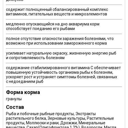
содержит полноценный сбалансированный комплекс
витаминов, питательных веществ и микроэлементов
медленно опускающийся на дно аквариума корм
способствует поеданию его рыбами
полное отсутствие опасности заражения болезнями, что
возможно при использовании замороженного корма
усиливает натуральную окраску, жизненную энергию рыб
и сопротивляемость болезням
содержание стабилизированного витамина С обеспечивает
повышенную устойчивость организма рыбы к болезням,
ускоряет рост и устраняет симптомы болезней, связанных
с недоеданием рыб
Форма корма
гранулы
Состав
Рыба и побочные рыбные продукты, Экстракты
растительного белка, Зерновые культуры, Растительные
продукты, Моллюски и раки, Дрожжи, Минеральные
вещества, Сахар(Олигофруктоза 1,2%), Водоросли, Масла