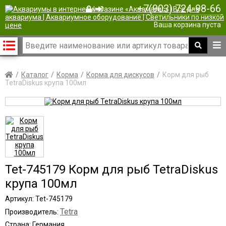
+7(903) 724-98-66
|
Ваша корзина пуста
Каталог
Корма
Корма для дискусов
Корм для рыб
TetraDiskus крупа 100мл
Tet-745179 Корм для рыб TetraDiskus
крупа 100мл
Артикул: Tet-745179
Tetra
Производитель:
Страна: Германия