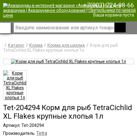
+7(903) 724-98-66
|
Ваша корзина пуста
Каталог
Корма
Корма для цихлид
Корм для рыб
TetraCichlid XL Flakes крупные хлопья 1л
Tet-204294 Корм для рыб TetraCichlid
XL Flakes крупные хлопья 1л
Артикул: Tet-204294
Tetra
Производитель: