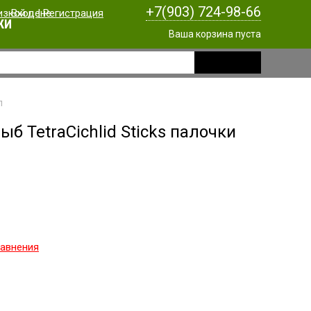
+7(903) 724-98-66
Вход
|
Регистрация
КИ
Ваша корзина пуста
л
ыб TetraCichlid Sticks палочки
равнения