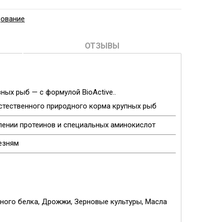
дование
ОТЗЫВЫ
ных рыб — с формулой BioActive.
.
стественного природного корма крупных рыб
лении протеинов и специальных аминокислот
езням
ного белка, Дрожжи, Зерновые культуры, Масла