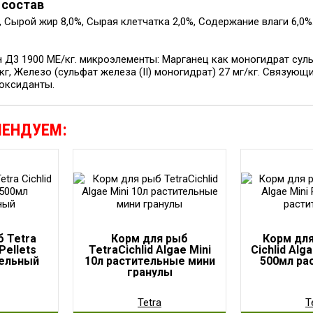
 состав
 Сырой жир 8,0%, Сырая клетчатка 2,0%, Содержание влаги 6,0%
Д3 1900 МЕ/кг. микроэлементы: Марганец как моногидрат сульфа
кг, Железо (сульфат железа (II) моногидрат) 27 мг/кг. Связующи
оксиданты.
МЕНДУЕМ:
 Tetra
Корм для рыб
Корм для
Pellets
TetraCichlid Algae Mini
Cichlid Alga
тельный
10л растительные мини
500мл ра
гранулы
Tetra
T