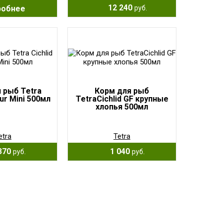
12 240
робнее
руб.
 рыб Tetra
Корм для рыб
our Mini 500мл
TetraCichlid GF крупные
хлопья 500мл
etra
Tetra
370
1 040
руб.
руб.