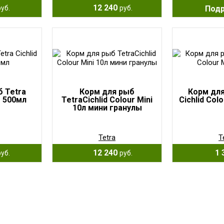
12 240
Под
руб.
руб.
 Tetra
Корм для рыб
Корм для
r 500мл
TetraCichlid Colour Mini
Cichlid Col
10л мини гранулы
Tetra
T
12 240
1 
руб.
руб.