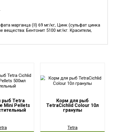
.
та марганца (II) 69 мг/кг, Цинк (сульфат цинка
е вещества: Бентонит 5100 мг/кг. Красители,
 рыб Tetra
Корм для рыб
e Mini Pellets
TetraCichlid Colour 10л
стительный
гранулы
etra
Tetra