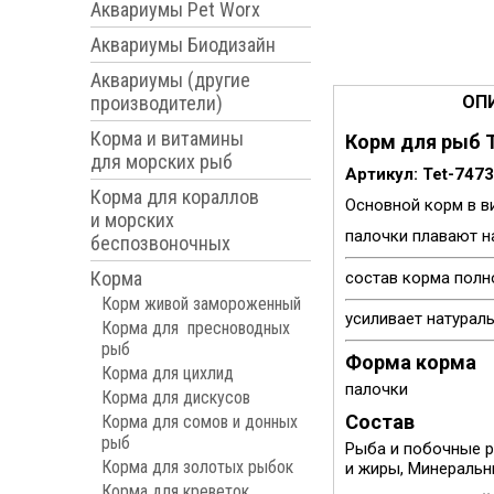
Аквариумы Pet Worx
Аквариумы Биодизайн
Аквариумы (другие
производители)
ОП
Корма и витамины
Корм для рыб T
для морских рыб
Артикул: Tet-747
Корма для кораллов
Основной корм в в
и морских
палочки плавают н
беспозвоночных
Корма
состав корма полн
Корм живой замороженный
усиливает натурал
Корма для пресноводных
рыб
Форма корма
Корма для цихлид
палочки
Корма для дискусов
Состав
Корма для сомов и донных
рыб
Рыба и побочные р
Корма для золотых рыбок
и жиры, Минеральн
Корма для креветок