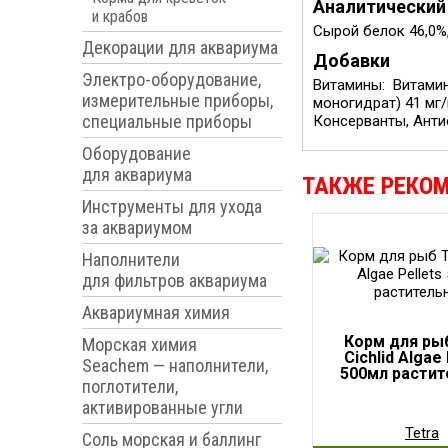
Аналитический
и крабов
Сырой белок 46,0%,
Декорации для аквариума
Добавки
Электро-оборудование,
Витамины: Витамин 
измерительные приборы,
моногидрат) 41 мг/
специальные приборы
Консерванты, Анти
Оборудование
для аквариума
ТАКЖЕ РЕКО
Инструменты для ухода
за аквариумом
Наполнители
для фильтров аквариума
Аквариумная химия
Корм для рыб
Морская химия
Cichlid Algae 
Seachem — наполнители,
500мл расти
поглотители,
активированные угли
Tetra
Соль морская и баллинг