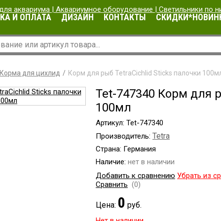
КА И ОПЛАТА
ДИЗАЙН
КОНТАКТЫ
СКИДКИ*НОВИН
Корма для цихлид
Корм для рыб TetraCichlid Sticks палочки 100м
Tet-747340 Корм для р
100мл
Артикул: Tet-747340
Tetra
Производитель:
Страна: Германия
Наличие:
нет в наличии
Добавить к сравнению
Убрать из с
Сравнить
(0)
0
Цена:
руб.
Нет в наличии