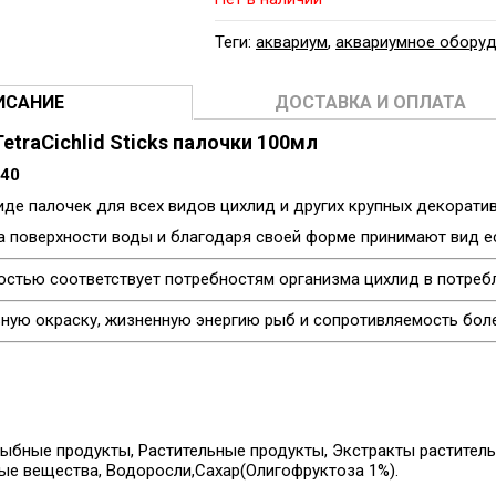
Теги:
аквариум
,
аквариумное обору
ИСАНИЕ
ДОСТАВКА И ОПЛАТА
etraCichlid Sticks палочки 100мл
340
иде палочек для всех видов цихлид и других крупных декоратив
а поверхности воды и благодаря своей форме принимают вид е
остью соответствует потребностям организма цихлид в потреб
ьную окраску, жизненную энергию рыб и сопротивляемость бол
ыбные продукты, Растительные продукты, Экстракты раститель
ые вещества, Водоросли,Сахар(Олигофруктоза 1%).