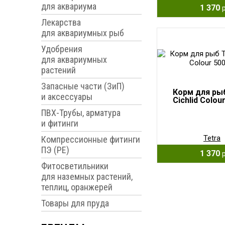
для аквариума
1 370
Лекарства
для аквариумных рыб
Удобрения
для аквариумных
растений
Запасные части (ЗиП)
Корм для рыб
и аксессуары
Cichlid Colou
ПВХ-Трубы, арматура
и фитинги
Tetra
Компрессионные фитинги
ПЭ (PE)
1 370
Фитосветильники
для наземных растений,
теплиц, оранжерей
Товары для пруда