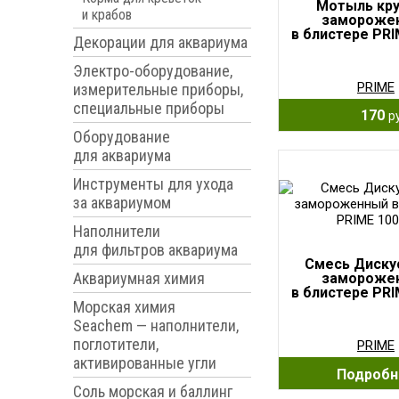
Мотыль кр
и крабов
замороже
в блистере PR
Декорации для аквариума
Электро-оборудование,
PRIME
измерительные приборы,
специальные приборы
170
р
Оборудование
для аквариума
Инструменты для ухода
за аквариумом
Наполнители
для фильтров аквариума
Смесь Диску
Аквариумная химия
замороже
в блистере PR
Морская химия
Seachem — наполнители,
поглотители,
PRIME
активированные угли
Подробн
Соль морская и баллинг