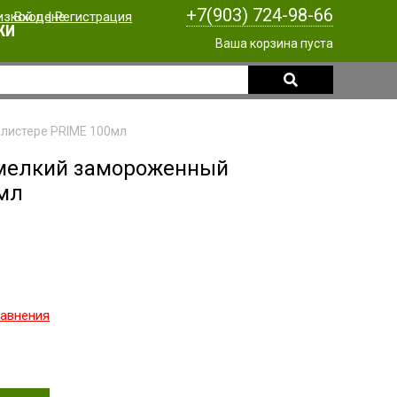
+7(903) 724-98-66
Вход
|
Регистрация
КИ
Ваша корзина пуста
листере PRIME 100мл
 мелкий замороженный
0мл
равнения