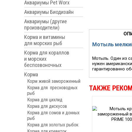
Аквариумы Pet Worx
Аквариумы Биодизайн
Аквариумы (другие
производители)
ОП
Корма и витамины
для морских рыб
Мотыль мелкий
Корма для кораллов
и морских
Мотыль. Один из с
нужен американски
беспозвоночных
гарантированно обе
Корма
Корм живой замороженный
ТАКЖЕ РЕКО
Корма для пресноводных
рыб
Корма для цихлид
Корма для дискусов
Корма для сомов и донных
рыб
Корма для золотых рыбок
Корма для креветок