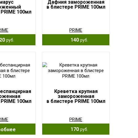
марус
Дафния замороженная
оженный
в блистере PRIME 100мл
 PRIME 100мл
RIME
PRIME
20
140
руб.
руб.
беспанцирная
Креветка крупная
оженная
замороженная
 PRIME 100мл
в блистере PRIME 100мл
RIME
PRIME
170
робнее
руб.