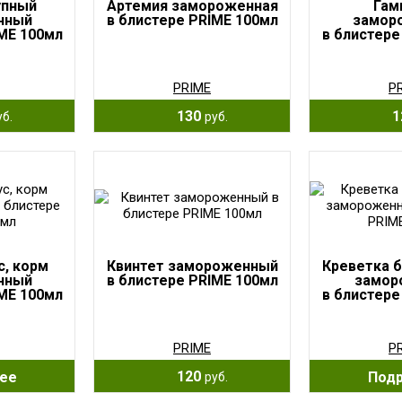
упный
Артемия замороженная
Гам
нный
в блистере PRIME 100мл
замор
IME 100мл
в блистере
PRIME
P
130
1
уб.
руб.
с, корм
Квинтет замороженный
Креветка 
нный
в блистере PRIME 100мл
замор
IME 100мл
в блистере
PRIME
P
120
ее
Под
руб.