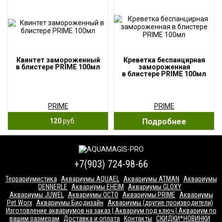
Квинтет замороженный
Креветка беспанцирная
в блистере PRIME 100мл
замороженная
в блистере PRIME 100мл
PRIME
PRIME
120
руб.
Подробнее
+7(903) 724-98-66
Террариумистика
Аквариумы AQUAEL
Аквариумы ATMAN
Аквариумы
DENNERLE
Аквариумы EHEIM
Аквариумы GLOXY
Аквариумы JUWEL
Аквариумы OCTO
Аквариумы PRIME
Аквариумы
Pet Worx
Аквариумы Биодизайн
Аквариумы (другие производители)
Изготовление аквариумов на заказ | Аквариум под ключ | Аквариум по
вашим размерам
Доставка и оплата
Контакты
СКИДКИ*НОВИНКИ