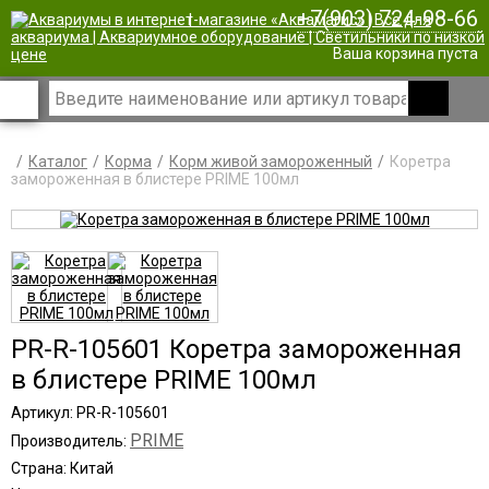
+7(903) 724-98-66
|
Ваша корзина пуста
Каталог
Корма
Корм живой замороженный
Коретра
замороженная в блистере PRIME 100мл
PR-R-105601 Коретра замороженная
в блистере PRIME 100мл
Артикул: PR-R-105601
PRIME
Производитель:
Страна: Китай