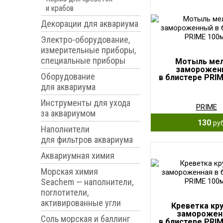
и крабов
Декорации для аквариума
Электро-оборудование,
измерительные приборы,
специальные приборы
Мотыль ме
заморожен
Оборудование
в блистере PRI
для аквариума
Инструменты для ухода
PRIME
за аквариумом
130
руб
Наполнители
для фильтров аквариума
Аквариумная химия
Морская химия
Seachem — наполнители,
поглотители,
активированные угли
Креветка кр
заморожен
Соль морская и баллинг
в блистере PRI