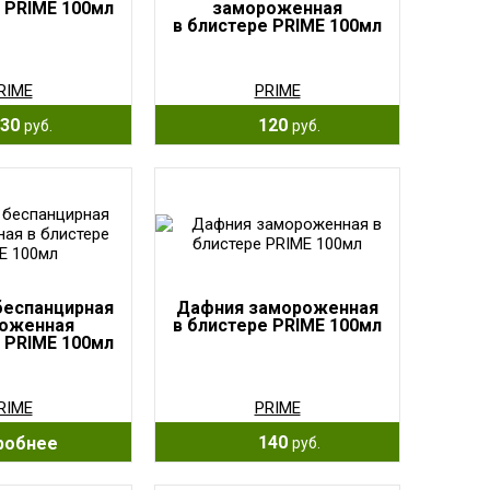
 PRIME 100мл
замороженная
в блистере PRIME 100мл
RIME
PRIME
30
120
руб.
руб.
беспанцирная
Дафния замороженная
оженная
в блистере PRIME 100мл
 PRIME 100мл
RIME
PRIME
140
робнее
руб.