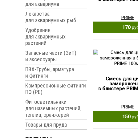
для аквариума
Лекарства
PRIME
для аквариумных рыб
170
руб
Удобрения
для аквариумных
растений
Запасные части (ЗиП)
и аксессуары
ПВХ-Трубы, арматура
и фитинги
Смесь для ц
заморожен
Компрессионные фитинги
в блистере PRI
ПЭ (PE)
Фитосветильники
PRIME
для наземных растений,
теплиц, оранжерей
150
руб
Товары для пруда