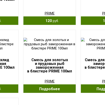
PRIME
P
120
1
.
руб.
ихлид
Смесь для золотых
Смесь для
ная
и прудовых рыб
замор
ME 100мл
замороженная
в блистере
в блистере PRIME 100мл
PRIME
P
Подробнее
Под
.