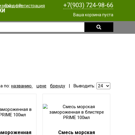
+7(903) 724-98-66
Вход
|
Регистрация
КИ
Ваша корзина пуста
а по:
названию
цене
бренду
|
Выводить:
амороженная
Смесь морская