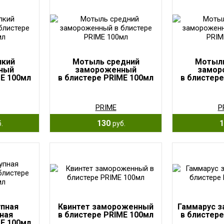
лкий
Мотыль средний
Мотыль
ный
замороженный
замор
ME 100мл
в блистере PRIME 100мл
в блистере
PRIME
P
130
1
.
руб.
упная
Квинтет замороженный
Гаммарус 
ная
в блистере PRIME 100мл
в блистере
ME 100мл