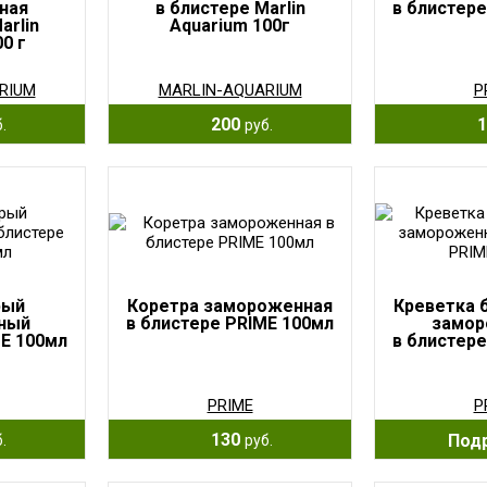
ная
в блистере Marlin
в блистере
arlin
Aquarium 100г
0 г
RIUM
MARLIN-AQUARIUM
P
200
1
.
руб.
рый
Коретра замороженная
Креветка 
ный
в блистере PRIME 100мл
замор
ME 100мл
в блистере
PRIME
P
130
Под
.
руб.