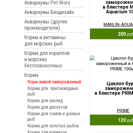
Аквариумы Pet Worx
заморожен
в блистере M
Аквариумы Биодизайн
Aquarium 10
Аквариумы (другие
MARLIN-AQUA
производители)
200
руб
Корма и витамины
для морских рыб
Корма для кораллов
и морских
беспозвоночных
Корма
Корм живой замороженный
Циклоп бу
Корма для пресноводных
заморожен
в блистере PRI
рыб
Корма для цихлид
Корма для дискусов
PRIME
Корма для сомов и донных
рыб
120
руб
Корма для золотых рыбок
Корма для креветок