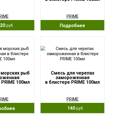
RIME
PRIME
20
Подробнее
руб.
 морских рыб
Смесь для черепах
оженная
замороженная
 PRIME 100мл
в блистере PRIME 100мл
RIME
PRIME
140
робнее
руб.