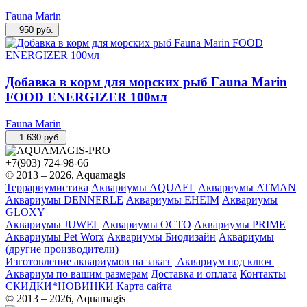
Fauna Marin
950
руб.
Добавка в корм для морских рыб Fauna Marin
FOOD ENERGIZER 100мл
Fauna Marin
1 630
руб.
+7(903) 724-98-66
© 2013 – 2026, Aquamagis
Террариумистика
Аквариумы AQUAEL
Аквариумы ATMAN
Аквариумы DENNERLE
Аквариумы EHEIM
Аквариумы
GLOXY
Аквариумы JUWEL
Аквариумы OCTO
Аквариумы PRIME
Аквариумы Pet Worx
Аквариумы Биодизайн
Аквариумы
(другие производители)
Изготовление аквариумов на заказ | Аквариум под ключ |
Аквариум по вашим размерам
Доставка и оплата
Контакты
СКИДКИ*НОВИНКИ
Карта сайта
© 2013 – 2026, Aquamagis