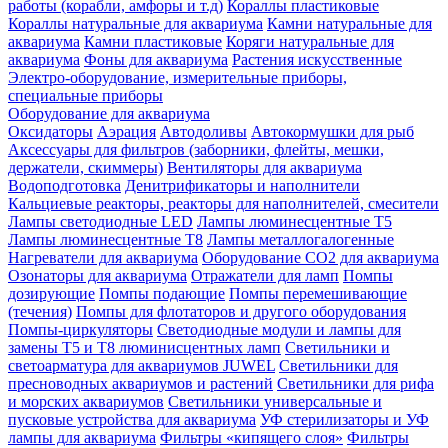
работы (корабли, амфоры и т.д)
Кораллы пластиковые
Кораллы натуральные для аквариума
Камни натуральные для
аквариума
Камни пластиковые
Коряги натуральные для
аквариума
Фоны для аквариума
Растения искусственные
Электро-оборудование, измерительные приборы,
специальные приборы
Оборудование для аквариума
Оксидаторы
Аэрация
Автодоливы
Автокормушки для рыб
Аксессуары для фильтров (заборники, флейты, мешки,
держатели, скиммеры)
Вентиляторы для аквариума
Водоподготовка
Денитрификаторы и наполнители
Кальциевые реакторы, реакторы для наполнителей, смесители
Лампы светодиодные LED
Лампы люминесцентные Т5
Лампы люминесцентные Т8
Лампы металлогалогенные
Нагреватели для аквариума
Оборудование CO2 для аквариума
Озонаторы для аквариума
Отражатели для ламп
Помпы
дозирующие
Помпы подающие
Помпы перемешивающие
(течения)
Помпы для флотаторов и другого оборудования
Помпы-циркуляторы
Светодиодные модули и лампы для
замены Т5 и Т8 люминисцентных ламп
Светильники и
светоарматура для аквариумов JUWEL
Светильники для
пресноводных аквариумов и растений
Светильники для рифа
и морских аквариумов
Светильники универсальные и
пусковые устройства для аквариума
УФ стерилизаторы и УФ
лампы для аквариума
Фильтры «кипящего слоя»
Фильтры