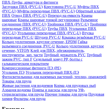
ПВХ-Трубы, арматура и фитинги
Заглушки ПВХ (PVC-U)
Крестовина PVC-U
Муфты ПВХ
(PVC-U)
Муфты переходные ПВХ (PVC-U)
Обратный клапан
ПВХ
Отвод ПВХ (PVC-U)
Переход на емкость
Краны
шаровые
Краны шаровые тонкой регулировки
Разъемное
соединение ПВХ (PVC-U)
Тройники ПВХ (PVC-U)
Тройники
переходные ПВХ (PVC-U)
Трубы ПВХ
Угольники ПВХ
(PVC-U)
Угольники переходные ПВХ (PVC-U)
Втулка
переходная PVC-U
Штуцер PVC-U
Крышка резьбовая PVC-U
Кольцо уплотнения, круглое сечение, EPDM
Гайка
разъемного соединения, PVC-U
Кольцо уплотнения, круглое
сечение, VITON
Клей для ПВХ, обезжириватель,
инструменты, зап. части
Трубный держатель PVC
Трубный
зажим PVC, тип F
Седельный хомут PP, болты с
гальваническим покрытием
Компрессионные фитинги ПЭ (PE)
Угольник ПЭ
Угольник переходный ПВХ-ПЭ
Фитосветильники для наземных растений, теплиц, оранжерей
Товары для пруда
Живые растения для водоемов
Корма для прудовых рыб
Аэрация водоема
Помпы и насосы для пруда
УФ-
стерилизаторы для пруда
Прочие товары для пруда
Прудовая
химия
Фильтры для пруда
Бренды: