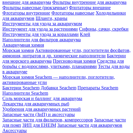
внешние для аквариума
Фильтры внутренние для аквариума
Фильтры навесные (рюкзачные)
Флотаторы внешние
Флотаторы внутренние
Флотаторы навесные
Холодильники
для аквариумов
Шланги, краны
Инструменты для ухода за аквариумом
Инструмент для ухода за растениями
Сифоны, сачки, скребки
Инструменты для ухода за кораллами
Клей
Наполнители для фильтров аквариума
Аквариумная химия
Морская химия
Активированные угли, поглотители фосфатов,
аммония, нитратов и др. химические наполнители
Бактерии
для морского аквариума
Пресноводная химия
Средства для
борьбы с водорослями, улитками, планариями
Тесты для воды
в аквариуме
Морская химия Seachem — наполнители, поглотители,
активированные угли
Бактерии Seachem
Добавки Seachem
Препараты Seachem
Наполнители Seachem
Соль морская и баллинг для аквариума
Лекарства для аквариумных рыб
Удобрения для аквариумных растений
Запасные части (ЗиП) и аксессуары
Запасные части для фильтров, компрессоров
Запасные части
для помп
ЗИП для EHEIM
Запасные части для аквариумов
Аксессуары