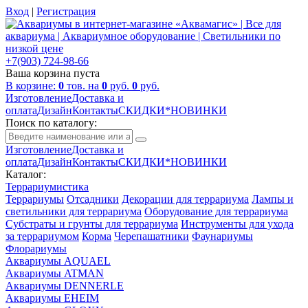
Вход
|
Регистрация
+7(903) 724-98-66
Ваша корзина пуста
В корзине:
0
тов. на
0
руб.
0
руб.
Изготовление
Доставка и
оплата
Дизайн
Контакты
СКИДКИ*НОВИНКИ
Поиск по каталогу:
Изготовление
Доставка и
оплата
Дизайн
Контакты
СКИДКИ*НОВИНКИ
Каталог:
Террариумистика
Террариумы
Отсадники
Декорации для террариума
Лампы и
светильники для террариума
Оборудование для террариума
Субстраты и грунты для террариума
Инструменты для ухода
за террариумом
Корма
Черепашатники
Фаунариумы
Флорариумы
Аквариумы AQUAEL
Аквариумы ATMAN
Аквариумы DENNERLE
Аквариумы EHEIM