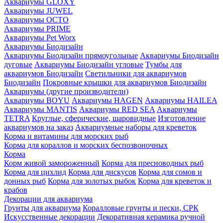
Аквариумы GLOXY
Аквариумы JUWEL
Аквариумы OCTO
Аквариумы PRIME
Аквариумы Pet Worx
Аквариумы Биодизайн
Аквариумы Биодизайн прямоугольные
Аквариумы Биодизайн
дуговые
Аквариумы Биодизайн угловые
Тумбы для
аквариумов Биодизайн
Светильники для аквариумов
Биодизайн
Покровные крышки для аквариумов Биодизайн
Аквариумы (другие производители)
Аквариумы BOYU
Аквариумы HAGEN
Аквариумы HAILEA
Аквариумы MANTIS
Аквариумы RED SEA
Аквариумы
TETRA
Круглые, сферические, шаровидные
Изготовление
аквариумов на заказ
Аквариумные наборы для креветок
Корма и витамины для морских рыб
Корма для кораллов и морских беспозвоночных
Корма
Корм живой замороженный
Корма для пресноводных рыб
Корма для цихлид
Корма для дискусов
Корма для сомов и
донных рыб
Корма для золотых рыбок
Корма для креветок и
крабов
Декорации для аквариума
Грунты для аквариума
Коралловые грунты и пески, СРК
Искусственные декорации
Декоративная керамика ручной