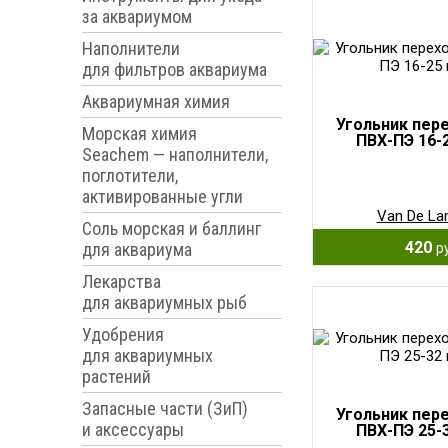
за аквариумом
Наполнители
для фильтров аквариума
Аквариумная химия
Угольник пер
Морская химия
ПВХ-ПЭ 16-
Seachem — наполнители,
поглотители,
активированные угли
Van De La
Соль морская и баллинг
420
для аквариума
р
Лекарства
для аквариумных рыб
Удобрения
для аквариумных
растений
Запасные части (ЗиП)
Угольник пер
и аксессуары
ПВХ-ПЭ 25-