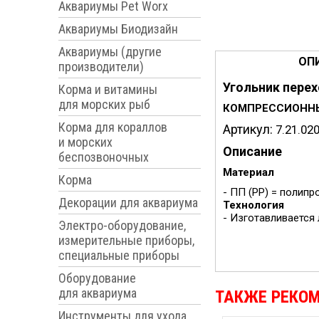
Аквариумы Pet Worx
Аквариумы Биодизайн
Аквариумы (другие
ОП
производители)
Угольник пере
Корма и витамины
для морских рыб
КОМПРЕССИОННЫЕ
Корма для кораллов
Артикул:
7.21.02
и морских
Описание
беспозвоночных
Материал
Корма
- ПП (PP) = полип
Декорации для аквариума
Технология
- Изготавливается
Электро-оборудование,
измерительные приборы,
специальные приборы
Оборудование
для аквариума
ТАКЖЕ РЕКО
Инструменты для ухода