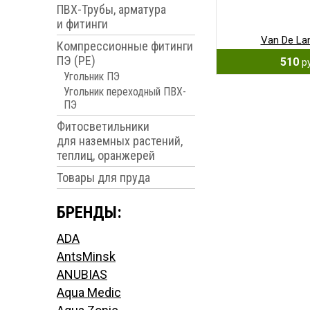
ПВХ-Трубы, арматура
и фитинги
Van De La
Компрессионные фитинги
ПЭ (PE)
510
р
Угольник ПЭ
Угольник переходный ПВХ-
ПЭ
Фитосветильники
для наземных растений,
теплиц, оранжерей
Товары для пруда
БРЕНДЫ:
ADA
AntsMinsk
ANUBIAS
Aqua Medic