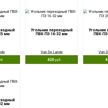
еходный
Угольник переходный
Угольник
25 мм
ПВХ-ПЭ 16-32 мм
ПВХ-ПЭ
nde
Van De Lande
Van D
420
4
уб.
руб.
еходный
32 мм