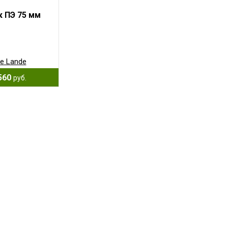
к ПЭ 75 мм
e Lande
560
руб.