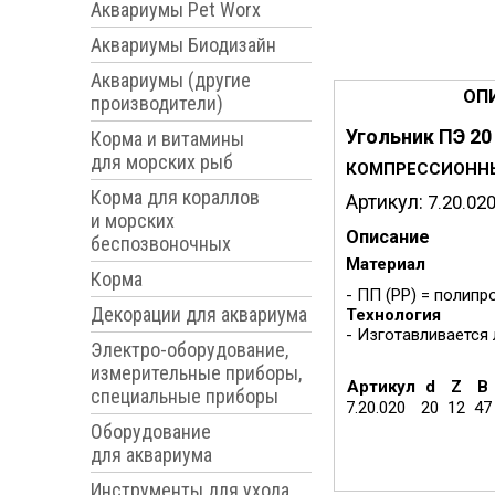
Аквариумы Pet Worx
Аквариумы Биодизайн
Аквариумы (другие
ОП
производители)
Угольник ПЭ 2
Корма и витамины
для морских рыб
КОМПРЕССИОННЫЕ
Корма для кораллов
Артикул:
7.20.02
и морских
Описание
беспозвоночных
Материал
Корма
- ПП (PP) = полип
Декорации для аквариума
Технология
- Изготавливается
Электро-оборудование,
измерительные приборы,
Артикул
d
Z
B
специальные приборы
7.20.020
20
12
4
Оборудование
для аквариума
Инструменты для ухода