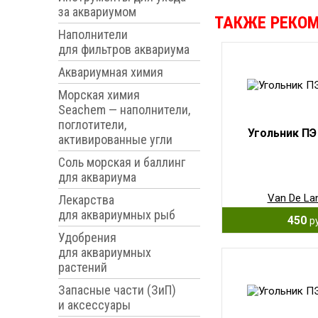
за аквариумом
ТАКЖЕ РЕКО
Наполнители
для фильтров аквариума
Аквариумная химия
Морская химия
Seachem — наполнители,
поглотители,
Угольник ПЭ
активированные угли
Соль морская и баллинг
для аквариума
Van De La
Лекарства
для аквариумных рыб
450
р
Удобрения
для аквариумных
растений
Запасные части (ЗиП)
и аксессуары