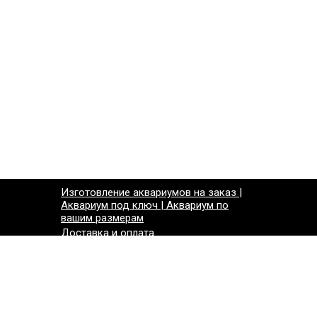
Изготовление аквариумов на заказ |
Аквариум под ключ | Аквариум по
вашим размерам
Доставка и оплата
Контакты
СКИДКИ*НОВИНКИ
тели)
Карта сайта