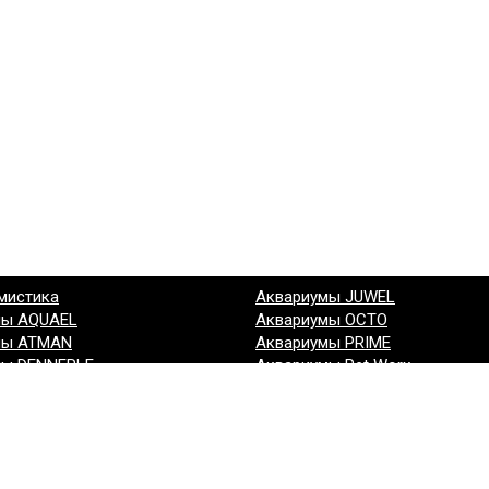
мистика
Аквариумы JUWEL
мы AQUAEL
Аквариумы OCTO
мы ATMAN
Аквариумы PRIME
мы DENNERLE
Аквариумы Pet Worx
мы EHEIM
Аквариумы Биодизайн
мы GLOXY
Аквариумы (другие производи