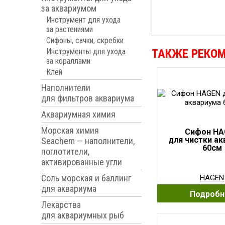
за аквариумом
Инструмент для ухода
за растениями
Сифоны, сачки, скребки
Инструменты для ухода
ТАКЖЕ РЕКО
за кораллами
Клей
Наполнители
для фильтров аквариума
Аквариумная химия
Морская химия
Сифон HA
для чистки а
Seachem — наполнители,
60см
поглотители,
активированные угли
Соль морская и баллинг
HAGEN
для аквариума
Подробн
Лекарства
для аквариумных рыб