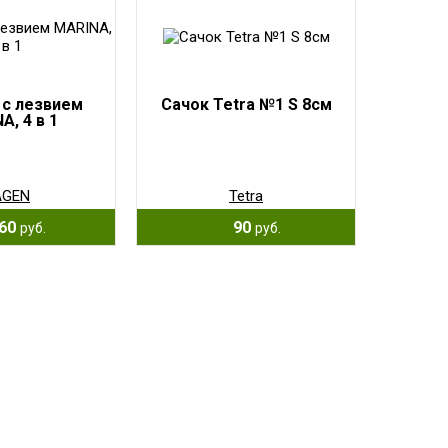
 с лезвием
Сачок Tetra №1 S 8см
A, 4 в 1
AGEN
Tetra
60
90
руб.
руб.