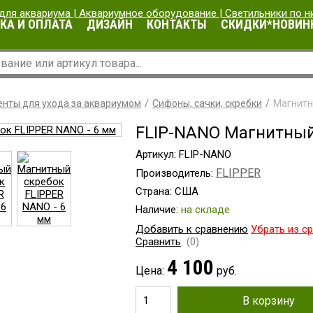
КА И ОПЛАТА
ДИЗАЙН
КОНТАКТЫ
СКИДКИ*НОВИН
нты для ухода за аквариумом
Сифоны, сачки, скребки
Магнитн
FLIP-NANO Магнитный
Артикул: FLIP-NANO
FLIPPER
Производитель:
Страна: США
Наличие:
на складе
Добавить к сравнению
Убрать из с
Сравнить
(0)
4 100
Цена:
руб.
В корзину