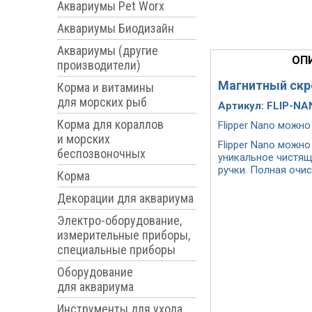
Аквариумы Pet Worx
Аквариумы Биодизайн
Аквариумы (другие
ОП
производители)
Магнитный скр
Корма и витамины
для морских рыб
Артикул: FLIP-N
Корма для кораллов
Flipper Nano можно
и морских
Flipper Nano можно
беспозвоночных
уникальное чистящ
ручки. Полная очи
Корма
Декорации для аквариума
Электро-оборудование,
измерительные приборы,
специальные приборы
Оборудование
для аквариума
Инструменты для ухода