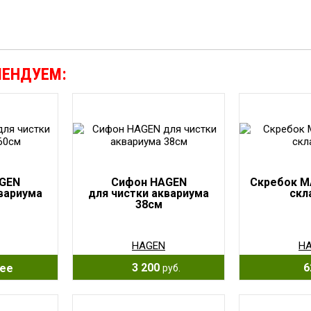
МЕНДУЕМ:
GEN
Сифон HAGEN
Скребок M
квариума
для чистки аквариума
скл
38см
HAGEN
H
3 200
6
ее
руб.