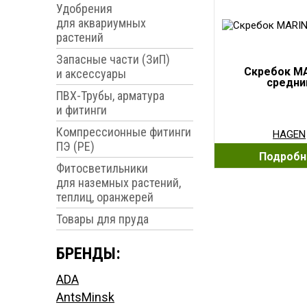
Удобрения
для аквариумных
растений
Запасные части (ЗиП)
Скребок M
и аксессуары
средни
ПВХ-Трубы, арматура
и фитинги
Компрессионные фитинги
HAGEN
ПЭ (PE)
Подробн
Фитосветильники
для наземных растений,
теплиц, оранжерей
Товары для пруда
БРЕНДЫ:
ADA
AntsMinsk