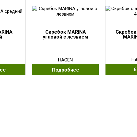
ARINA
Скребок MARINA
Скребок
й
угловой с лезвием
MARIN
HAGEN
H
6
ее
Подробнее