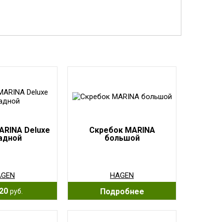
ARINA Deluxe
Скребок MARINA
адной
большой
AGEN
HAGEN
20
Подробнее
руб.