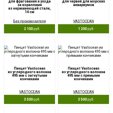
для фрагования и ухода
для червей для морских
за кораллами
аквариумов
из нержавеющей стали,
14 см
Без производителя
VASTOCEAN
2 100
руб.
1 200
руб.
Пинцет Vastocean
Пинцет Vastocean
из углеродного волокна
из углеродного волокна
495 мм с загнутыми
495 мм с прямыми
кончиками
кончиками
VASTOCEAN
VASTOCEAN
3 500
руб.
3 500
руб.