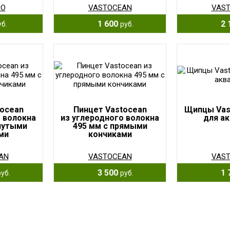
RO
VASTOCEAN
VAS
1 600
2 
уб.
руб.
tocean
Пинцет Vastocean
Щипцы Vas
о волокна
из углеродного волокна
для а
гнутыми
495 мм с прямыми
ми
кончиками
AN
VASTOCEAN
VAS
3 500
1 
руб.
руб.