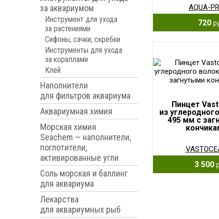
за аквариумом
AQUA-P
Инструмент для ухода
720
р
за растениями
Сифоны, сачки, скребки
Инструменты для ухода
за кораллами
Клей
Наполнители
для фильтров аквариума
Пинцет Vas
Аквариумная химия
из углеродног
495 мм с за
Морская химия
кончика
Seachem — наполнители,
поглотители,
VASTOCE
активированные угли
3 500
Соль морская и баллинг
для аквариума
Лекарства
для аквариумных рыб