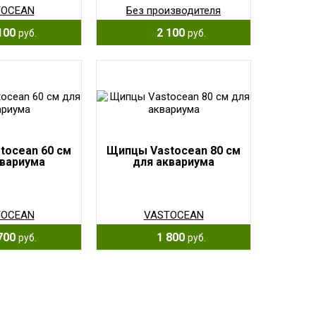
TOCEAN
Без производителя
100
2 100
руб.
руб.
tocean 60 см
Щипцы Vastocean 80 см
квариума
для аквариума
TOCEAN
VASTOCEAN
700
1 800
руб.
руб.