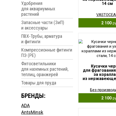
Удобрения
14 см
для аквариумных
растений
VASTOCEA
Запасные части (ЗиП)
2 100
ру
и аксессуары
ПВХ-Трубы, арматура
и фитинги
Компрессионные фитинги
ПЭ (PE)
Фитосветильники
Кусачки че
для наземных растений,
для фрагования
теплиц, оранжерей
за коралл
из нержавеющей
Товары для пруда
14 см
Без производ
БРЕНДЫ:
2 100
ру
ADA
AntsMinsk