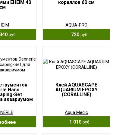
ями EHEIM 40
кораллов 60 см
см
HEIM
AQUA-PRO
340
720
руб.
руб.
струментов
Клей AQUASCAPE
rle Nano
AQUARIUM EPOXY
aping-Set
(CORALLINE)
за аквариумом
NERLE
Aqua Medic
1 010
робнее
руб.