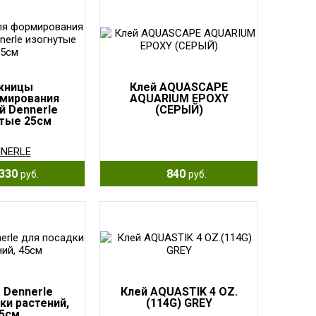
жницы
Клей AQUASCAPE
мирования
AQUARIUM EPOXY
й Dennerle
(СЕРЫЙ)
тые 25см
NERLE
330
840
руб.
руб.
 Dennerle
Клей AQUASTIK 4 OZ.
ки растений,
(114G) GREY
5см