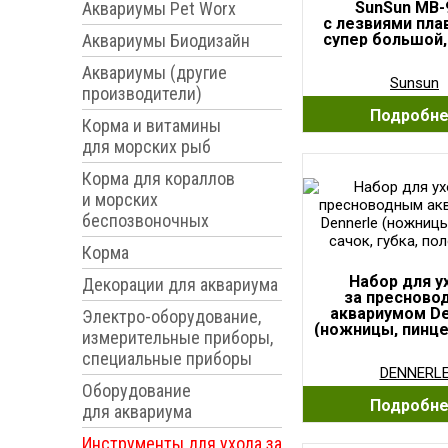
Аквариумы Pet Worx
SunSun MB-
с лезвиями пл
Аквариумы Биодизайн
супер большой,
стекло до 1
Аквариумы (другие
Sunsun
производители)
Подробн
Корма и витамины
для морских рыб
Корма для кораллов
и морских
беспозвоночных
Корма
Набор для у
Декорации для аквариума
за пресново
аквариумом De
Электро-оборудование,
(ножницы, пинце
измерительные приборы,
губка, полот
специальные приборы
DENNERL
Оборудование
Подробн
для аквариума
Инструменты для ухода за