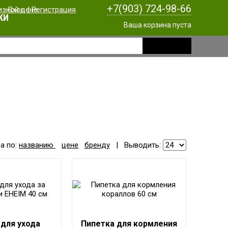
+7(903) 724-98-66
Вход
|
Регистрация
КИ
Ваша корзина пуста
а по:
названию
цене
бренду
|
Выводить:
для ухода
Пипетка для кормления