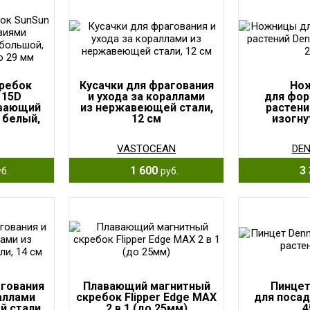
ребок
Кусачки для фрагования
Но
115D
и ухода за кораллами
для фор
авающий
из нержавеющей стали,
растени
 белый,
12 см
изогну
9 мм
VASTOCEAN
DEN
1 600
3 
б.
руб.
агования
Плавающий магнитный
Пинцет
раллами
скребок Flipper Edge MAX
для посад
 стали,
2 в 1 (до 25мм)
4