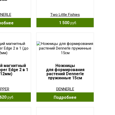
NERLE
Two Little Fishies
1 500
робнее
руб.
й магнитный
Ножницы
pper Edge 2 в 1
для формирования
 12мм)
растений Dennerle
пружинные 15см
IPPER
DENNERLE
620
Подробнее
руб.