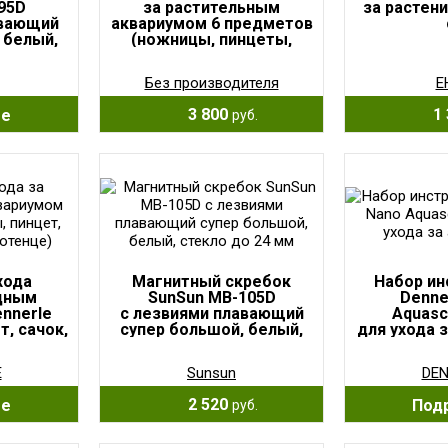
95D
за растительным
за растени
авающий
аквариумом 6 предметов
 белый,
(ножницы, пинцеты,
9 мм
скребок)
Без производителя
E
3 800
1 
ее
руб.
хода
Магнитный скребок
Набор ин
дным
SunSun MB-105D
Denne
nnerle
с лезвиями плавающий
Aquasc
т, сачок,
супер большой, белый,
для ухода 
енце)
стекло до 24 мм
E
Sunsun
DEN
2 520
ее
Под
руб.