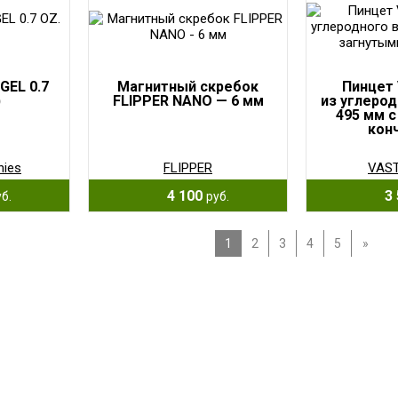
GEL 0.7
Магнитный скребок
Пинцет 
)
FLIPPER NANO — 6 мм
из углерод
495 мм с
кон
hies
FLIPPER
VAS
4 100
3 
б.
руб.
1
2
3
4
5
»