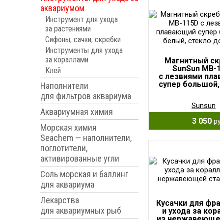
аквариумом
Инструмент для ухода
за растениями
Сифоны, сачки, скребки
Инструменты для ухода
за кораллами
Магнитный ск
SunSun MB-
Клей
с лезвиями пл
супер большой,
Наполнители
стекло до 2
для фильтров аквариума
Sunsun
Аквариумная химия
3 050
ру
Морская химия
Seachem — наполнители,
поглотители,
активированные угли
Соль морская и баллинг
для аквариума
Лекарства
Кусачки для фр
для аквариумных рыб
и ухода за ко
из нержавеющей