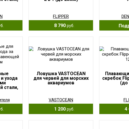
N
FLIPPER
DEN
8 790
Под
б.
руб.
рные
Ловушка VASTOCEAN
Плавающи
 и ухода
для червей для морских
скребок Fli
ами
аквариумов
(до
 стали,
ителя
VASTOCEAN
FL
1 200
4 
б.
руб.