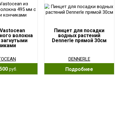
Vastocean
Пинцет для посадки
ного волокна
водных растений
 загнутыми
Dennerle прямой 30см
чиками
TOCEAN
DENNERLE
500
Подробнее
руб.