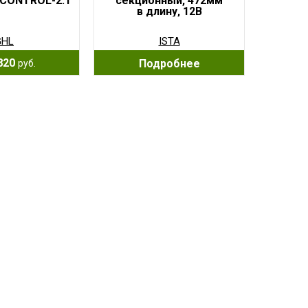
CONTROL-2.1
секционный, 472мм
в длину, 12В
GHL
ISTA
820
Подробнее
руб.