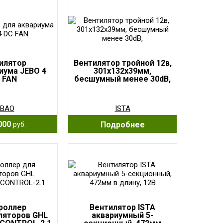
илятор
Вентилятор тройной 12в,
иума JEBO 4
301х132х39мм,
 FAN
бесшумный менее 30dB,
EBAO
ISTA
000
Подробнее
руб.
роллер
Вентилятор ISTA
ляторов GHL
аквариумный 5-