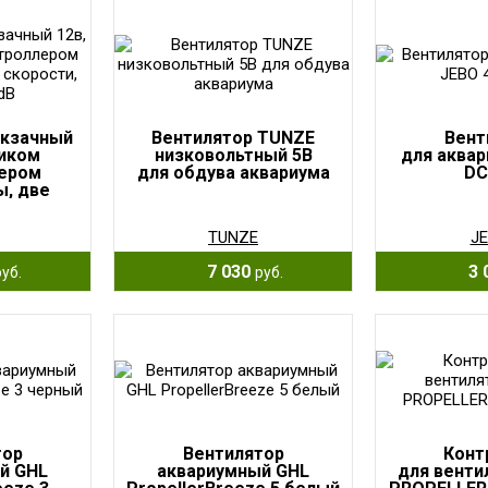
юкзачный
Вентилятор TUNZE
Вент
чиком
низковольтный 5В
для аквар
лером
для обдува аквариума
DC
ы, две
нее 39dB
TUNZE
J
7 030
3 
руб.
руб.
тор
Вентилятор
Конт
й GHL
аквариумный GHL
для венти