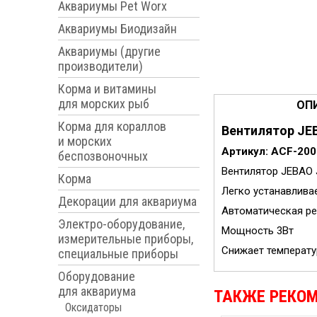
Аквариумы Pet Worx
Аквариумы Биодизайн
Аквариумы (другие
производители)
Корма и витамины
для морских рыб
ОП
Корма для кораллов
Вентилятор JE
и морских
Артикул: ACF-200
беспозвоночных
Вентилятор JEBAO 
Корма
Легко устанавлива
Декорации для аквариума
Автоматическая ре
Электро-оборудование,
Мощность 3Вт
измерительные приборы,
Снижает температур
специальные приборы
Оборудование
для аквариума
ТАКЖЕ РЕКО
Оксидаторы