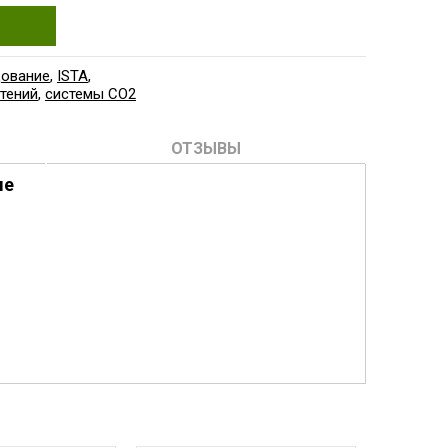
дование
,
ISTA
,
тений
,
системы СО2
ОТЗЫВЫ
ме