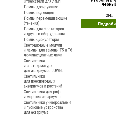
PropellerBr
Отражатели для ламп
черны
Помпы дозирующие
Помпы подающие
GHL
Помпы перемешивающие
(течения)
Подробн
Помпы для флотаторов
и другого оборудования
Помпы-циркуляторы
Светодиодные модули
и лампы для замены Т5 и Т8
люминисцентных ламп
Светильники
и светоарматура
для аквариумов JUWEL
Светильники
для пресноводных
аквариумов и растений
Светильники для рифа
и морских аквариумов
Светильники универсальные
и пусковые устройства
для аквариума