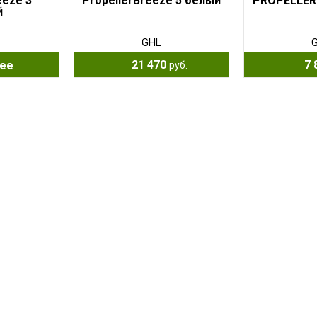
eeze 3
PropellerBreeze 5 белый
PROPELLER
й
GHL
21 470
7 
ее
руб.