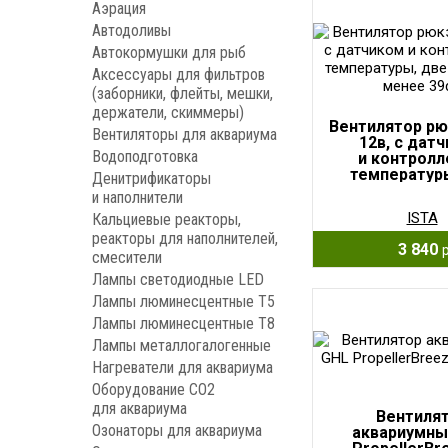
Аэрация
Автодоливы
Автокормушки для рыб
Аксессуары для фильтров
(заборники, флейты, мешки,
держатели, скиммеры)
Вентилятор р
Вентиляторы для аквариума
12в, с дат
Водоподготовка
и контрол
температур
Денитрификаторы
скорости, ме
и наполнители
ISTA
Кальциевые реакторы,
реакторы для наполнителей,
3 840
смесители
Лампы светодиодные LED
Лампы люминесцентные Т5
Лампы люминесцентные Т8
Лампы металлогалогенные
Нагреватели для аквариума
Оборудование CO2
для аквариума
Вентиля
Озонаторы для аквариума
аквариумны