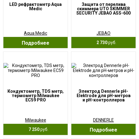
LED рефрактометр Aqua
Защита от перелива
Medic
скиммера UTO SKIMMER
SECURITY JEBAO ASS-600
Aqua Medic
JEBAO
Подробнее
2 730
руб.
Кондуктометр, TDS метр,
Электрод Dennerle pH-
термометр Milwaukee
Elektrode для pH-метров
EC59 PRO
и pH-контроллеров
Milwaukee
DENNERLE
7 250
руб.
Подробнее