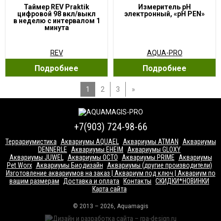
Таймер REV Praktik
Измеритель pH
цифровой 98 вкл/выкл
электронный, «pH PEN»
в неделю с интервалом 1
минута
REV
AQUA-PRO
Подробнее
Подробнее
1
2
3
»
+7(903) 724-98-66
Террариумистика
Аквариумы AQUAEL
Аквариумы ATMAN
Аквариумы
DENNERLE
Аквариумы EHEIM
Аквариумы GLOXY
Аквариумы JUWEL
Аквариумы OCTO
Аквариумы PRIME
Аквариумы
Pet Worx
Аквариумы Биодизайн
Аквариумы (другие производители)
Изготовление аквариумов на заказ | Аквариум под ключ | Аквариум по
вашим размерам
Доставка и оплата
Контакты
СКИДКИ*НОВИНКИ
Карта сайта
© 2013 – 2026, Aquamagis