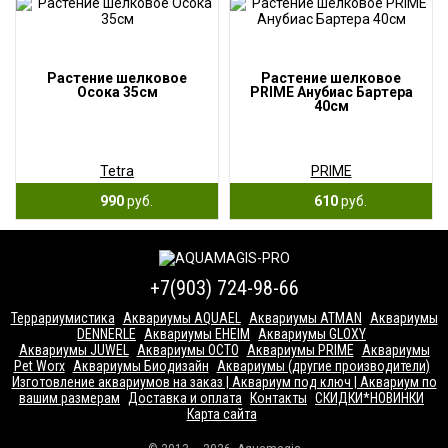
Растение шелковое
Растение шелковое
Осока 35см
PRIME Анубиас Бартера
40см
Tetra
PRIME
990
руб.
610
руб.
+7(903) 724-98-66
Террариумистика
Аквариумы AQUAEL
Аквариумы ATMAN
Аквариумы
DENNERLE
Аквариумы EHEIM
Аквариумы GLOXY
Аквариумы JUWEL
Аквариумы OCTO
Аквариумы PRIME
Аквариумы
Pet Worx
Аквариумы Биодизайн
Аквариумы (другие производители)
Изготовление аквариумов на заказ | Аквариум под ключ | Аквариум по
вашим размерам
Доставка и оплата
Контакты
СКИДКИ*НОВИНКИ
Карта сайта