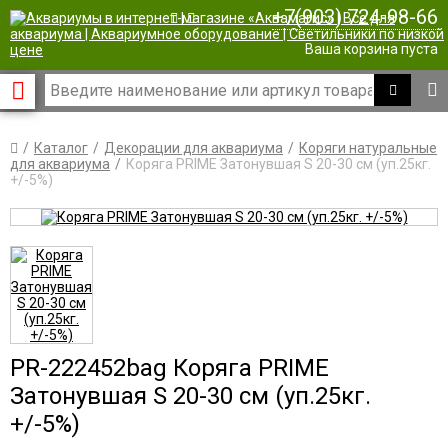
+7(903) 724-98-66
|
Ваша корзина пуста
Каталог
Декорации для аквариума
Коряги натуральные
для аквариума
Коряга PRIME Затонувшая S 20-30 см (уп.25кг.
+/-5%)
PR-222452bag Коряга PRIME
Затонувшая S 20-30 см (уп.25кг.
+/-5%)