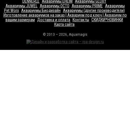
DENNERLE
Аквариумы EHEIM
Аквариумы GLOXY
Аквариумы JUWEL
Аквариумы OCTO
Аквариумы PRIME
Аквариумы
Pet Worx
Аквариумы Биодизайн
Аквариумы (другие производители)
Изготовление аквариумов на заказ | Аквариум под ключ | Аквариум по
вашим размерам
Доставка и оплата
Контакты
СКИДКИ*НОВИНКИ
Карта сайта
© 2013 – 2026, Aquamagis