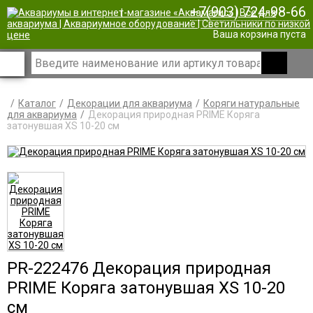
+7(903) 724-98-66
|
Ваша корзина пуста
Каталог
Декорации для аквариума
Коряги натуральные
для аквариума
Декорация природная PRIME Коряга
затонувшая XS 10-20 см
PR-222476 Декорация природная
PRIME Коряга затонувшая XS 10-20
см