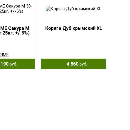
IME Сакура M
Коряга Дуб крымский XL
п.25кг. +/-5%)
RIME
 190
4 860
руб.
руб.