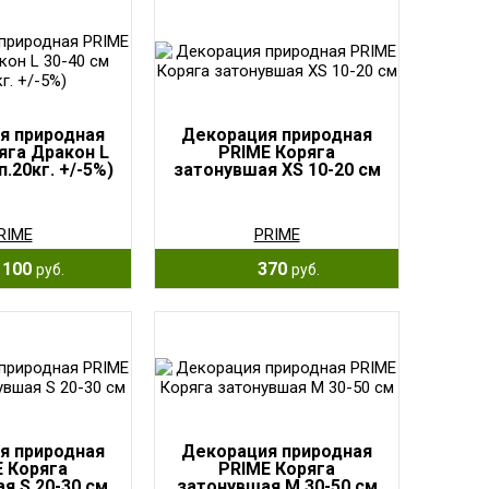
я природная
Декорация природная
яга Дракон L
PRIME Коряга
п.20кг. +/-5%)
затонувшая XS 10-20 см
RIME
PRIME
 100
370
руб.
руб.
я природная
Декорация природная
 Коряга
PRIME Коряга
я S 20-30 см
затонувшая М 30-50 см