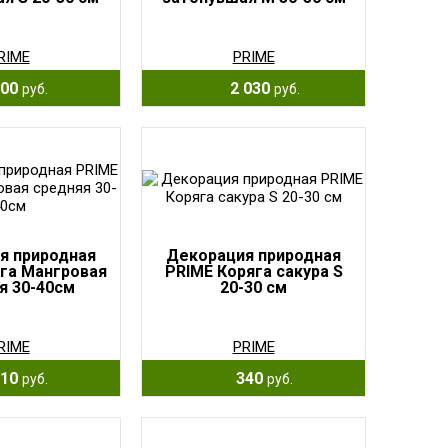
RIME
PRIME
00
2 030
руб.
руб.
я природная
Декорация природная
га Мангровая
PRIME Коряга сакура S
я 30-40см
20-30 см
RIME
PRIME
10
340
руб.
руб.