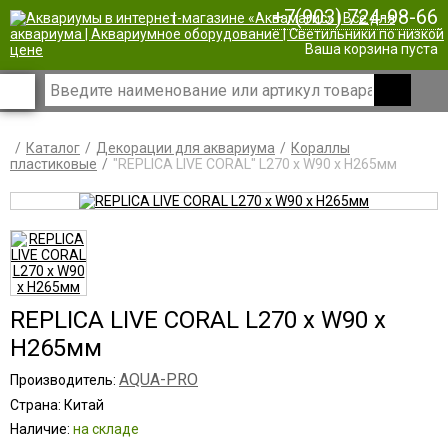
+7(903) 724-98-66
|
Ваша корзина пуста
Каталог
Декорации для аквариума
Кораллы
пластиковые
"REPLICA LIVE CORAL" L270 x W90 x H265мм
REPLICA LIVE CORAL L270 x W90 x
H265мм
AQUA-PRO
Производитель:
Страна: Китай
Наличие:
на складе