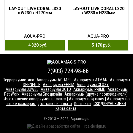
LAY-OUT LIVE CORAL L320
LAY-OUT LIVE CORAL L320
x W230 x H270мм
x W280 x H280мм
AQUA-PRO
AQUA-PRO
4 320
руб.
5 170
руб.
+7(903) 724-98-66
Террариумистика
Аквариумы AQUAEL
Аквариумы ATMAN
Аквариумы
DENNERLE
Аквариумы EHEIM
Аквариумы GLOXY
Аквариумы JUWEL
Аквариумы OCTO
Аквариумы PRIME
Аквариумы
Pet Worx
Аквариумы Биодизайн
Аквариумы (другие производители)
Изготовление аквариумов на заказ | Аквариум под ключ | Аквариум по
вашим размерам
Доставка и оплата
Контакты
СКИДКИ*НОВИНКИ
Карта сайта
© 2013 – 2026, Aquamagis