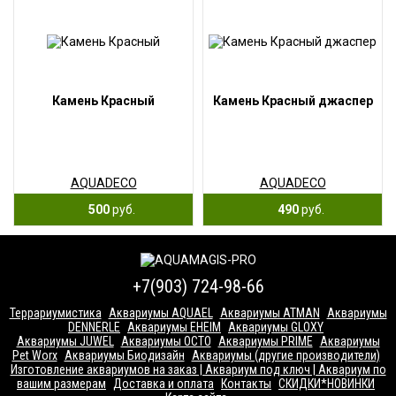
Камень Красный
Камень Красный джаспер
AQUADECO
AQUADECO
500
руб.
490
руб.
+7(903) 724-98-66
Террариумистика
Аквариумы AQUAEL
Аквариумы ATMAN
Аквариумы
DENNERLE
Аквариумы EHEIM
Аквариумы GLOXY
Аквариумы JUWEL
Аквариумы OCTO
Аквариумы PRIME
Аквариумы
Pet Worx
Аквариумы Биодизайн
Аквариумы (другие производители)
Изготовление аквариумов на заказ | Аквариум под ключ | Аквариум по
вашим размерам
Доставка и оплата
Контакты
СКИДКИ*НОВИНКИ