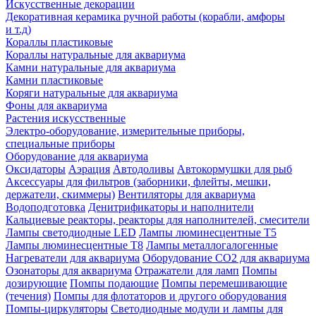
Искусственные декорации
Декоративная керамика ручной работы (корабли, амфоры
и т.д)
Кораллы пластиковые
Кораллы натуральные для аквариума
Камни натуральные для аквариума
Камни пластиковые
Коряги натуральные для аквариума
Фоны для аквариума
Растения искусственные
Электро-оборудование, измерительные приборы,
специальные приборы
Оборудование для аквариума
Оксидаторы
Аэрация
Автодоливы
Автокормушки для рыб
Аксессуары для фильтров (заборники, флейты, мешки,
держатели, скиммеры)
Вентиляторы для аквариума
Водоподготовка
Денитрификаторы и наполнители
Кальциевые реакторы, реакторы для наполнителей, смесители
Лампы светодиодные LED
Лампы люминесцентные Т5
Лампы люминесцентные Т8
Лампы металлогалогенные
Нагреватели для аквариума
Оборудование CO2 для аквариума
Озонаторы для аквариума
Отражатели для ламп
Помпы
дозирующие
Помпы подающие
Помпы перемешивающие
(течения)
Помпы для флотаторов и другого оборудования
Помпы-циркуляторы
Светодиодные модули и лампы для