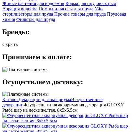
Живые растения для водоемов
Корма для прудовых рыб
Аэрация водоема
Помпы и насосы для пруда
УФ-
стерилизаторы для пруда
Прочие товары для пруда
Прудовая
химия
Фильтры для пруда
Бренды:
Скрыть
Принимаем к оплате:
Осуществляем доставку:
Каталог
Декорации для аквариума
Искусственные
декорации
Флуоресцентная аквариумная декорация GLOXY
Рыба шар на леске желтая, 8х5х5,5см