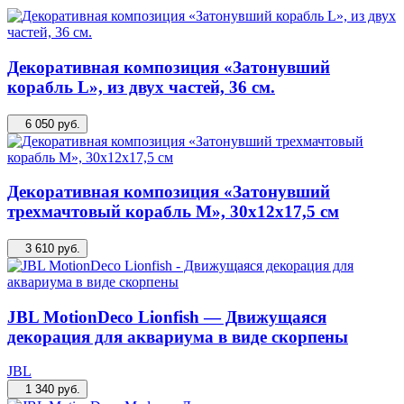
Декоративная композиция «Затонувший
корабль L», из двух частей, 36 см.
6 050
руб.
Декоративная композиция «Затонувший
трехмачтовый корабль M», 30х12х17,5 см
3 610
руб.
JBL MotionDeco Lionfish — Движущаяся
декорация для аквариума в виде скорпены
JBL
1 340
руб.