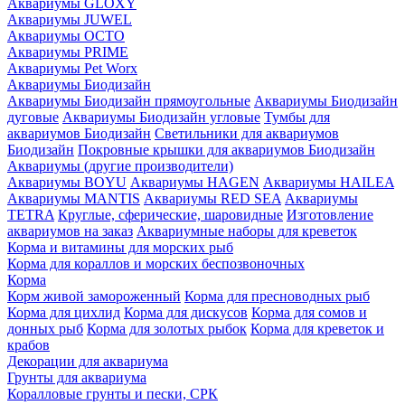
Аквариумы GLOXY
Аквариумы JUWEL
Аквариумы OCTO
Аквариумы PRIME
Аквариумы Pet Worx
Аквариумы Биодизайн
Аквариумы Биодизайн прямоугольные
Аквариумы Биодизайн
дуговые
Аквариумы Биодизайн угловые
Тумбы для
аквариумов Биодизайн
Светильники для аквариумов
Биодизайн
Покровные крышки для аквариумов Биодизайн
Аквариумы (другие производители)
Аквариумы BOYU
Аквариумы HAGEN
Аквариумы HAILEA
Аквариумы MANTIS
Аквариумы RED SEA
Аквариумы
TETRA
Круглые, сферические, шаровидные
Изготовление
аквариумов на заказ
Аквариумные наборы для креветок
Корма и витамины для морских рыб
Корма для кораллов и морских беспозвоночных
Корма
Корм живой замороженный
Корма для пресноводных рыб
Корма для цихлид
Корма для дискусов
Корма для сомов и
донных рыб
Корма для золотых рыбок
Корма для креветок и
крабов
Декорации для аквариума
Грунты для аквариума
Коралловые грунты и пески, СРК