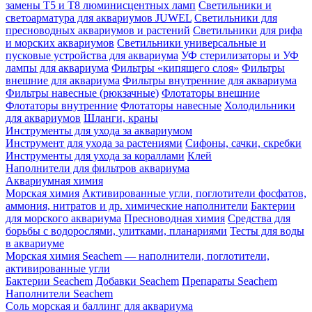
замены Т5 и Т8 люминисцентных ламп
Светильники и
светоарматура для аквариумов JUWEL
Светильники для
пресноводных аквариумов и растений
Светильники для рифа
и морских аквариумов
Светильники универсальные и
пусковые устройства для аквариума
УФ стерилизаторы и УФ
лампы для аквариума
Фильтры «кипящего слоя»
Фильтры
внешние для аквариума
Фильтры внутренние для аквариума
Фильтры навесные (рюкзачные)
Флотаторы внешние
Флотаторы внутренние
Флотаторы навесные
Холодильники
для аквариумов
Шланги, краны
Инструменты для ухода за аквариумом
Инструмент для ухода за растениями
Сифоны, сачки, скребки
Инструменты для ухода за кораллами
Клей
Наполнители для фильтров аквариума
Аквариумная химия
Морская химия
Активированные угли, поглотители фосфатов,
аммония, нитратов и др. химические наполнители
Бактерии
для морского аквариума
Пресноводная химия
Средства для
борьбы с водорослями, улитками, планариями
Тесты для воды
в аквариуме
Морская химия Seachem — наполнители, поглотители,
активированные угли
Бактерии Seachem
Добавки Seachem
Препараты Seachem
Наполнители Seachem
Соль морская и баллинг для аквариума