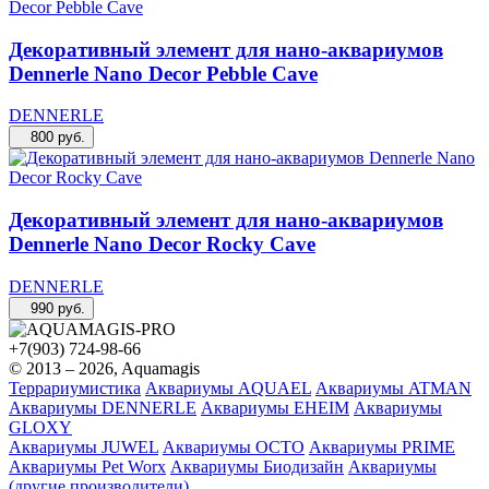
Декоративный элемент для нано-аквариумов
Dennerle Nano Decor Pebble Cave
DENNERLE
800
руб.
Декоративный элемент для нано-аквариумов
Dennerle Nano Decor Rocky Cave
DENNERLE
990
руб.
+7(903) 724-98-66
© 2013 – 2026, Aquamagis
Террариумистика
Аквариумы AQUAEL
Аквариумы ATMAN
Аквариумы DENNERLE
Аквариумы EHEIM
Аквариумы
GLOXY
Аквариумы JUWEL
Аквариумы OCTO
Аквариумы PRIME
Аквариумы Pet Worx
Аквариумы Биодизайн
Аквариумы
(другие производители)