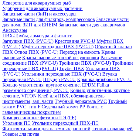
Лекарства для аквариумных рыб
Удобрения для аквариумных растений
Запасные части (ЗиП) и аксессуары
Запасные части для фильтров, компрессоров
Запасные части
для помп
ЗИП для EHEIM
Запасные части для аквариумов
Аксессуары
ПВХ-Трубы, арматура и фитинги
Заглушки ПВХ (PVC-U)
Крестовина PVC-U
Муфты ПВХ
(PVC-U)
Муфты переходные ПВХ (PVC-U)
Обратный клапан
ПВХ
Отвод ПВХ (PVC-U)
Переход на емкость
Краны
шаровые
Краны шаровые тонкой регулировки
Разъемное
соединение ПВХ (PVC-U)
Тройники ПВХ (PVC-U)
Тройники
переходные ПВХ (PVC-U)
Трубы ПВХ
Угольники ПВХ
(PVC-U)
Угольники переходные ПВХ (PVC-U)
Втулка
переходная PVC-U
Штуцер PVC-U
Крышка резьбовая PVC-U
Кольцо уплотнения, круглое сечение, EPDM
Гайка
разъемного соединения, PVC-U
Кольцо уплотнения, круглое
сечение, VITON
Клей для ПВХ, обезжириватель,
инструменты, зап. части
Трубный держатель PVC
Трубный
зажим PVC, тип F
Седельный хомут PP, болты с
гальваническим покрытием
Компрессионные фитинги ПЭ (PE)
Угольник ПЭ
Угольник переходный ПВХ-ПЭ
Фитосветильники для наземных растений, теплиц, оранжерей
Товары для пруда