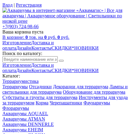
Вход
|
Регистрация
+7(903) 724-98-66
Ваша корзина пуста
В корзине:
0
тов. на
0
руб.
0
руб.
Изготовление
Доставка и
оплата
Дизайн
Контакты
СКИДКИ*НОВИНКИ
Поиск по каталогу:
Изготовление
Доставка и
оплата
Дизайн
Контакты
СКИДКИ*НОВИНКИ
Каталог:
Террариумистика
Террариумы
Отсадники
Декорации для террариума
Лампы и
светильники для террариума
Оборудование для террариума
Субстраты и грунты для террариума
Инструменты для ухода
за террариумом
Корма
Черепашатники
Фаунариумы
Флорариумы
Аквариумы AQUAEL
Аквариумы ATMAN
Аквариумы DENNERLE
Аквариумы EHEIM