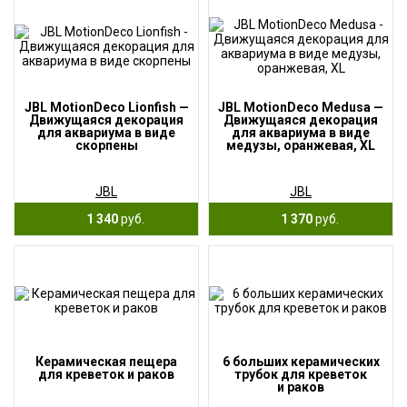
JBL MotionDeco Lionfish —
JBL MotionDeco Medusa —
Движущаяся декорация
Движущаяся декорация
для аквариума в виде
для аквариума в виде
скорпены
медузы, оранжевая, XL
JBL
JBL
1 340
руб.
1 370
руб.
Керамическая пещера
6 больших керамических
для креветок и раков
трубок для креветок
и раков